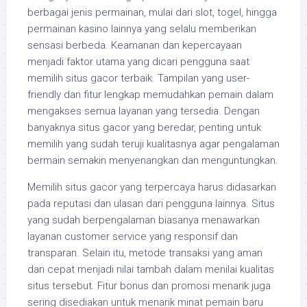
berbagai jenis permainan, mulai dari slot, togel, hingga
permainan kasino lainnya yang selalu memberikan
sensasi berbeda. Keamanan dan kepercayaan
menjadi faktor utama yang dicari pengguna saat
memilih situs gacor terbaik. Tampilan yang user-
friendly dan fitur lengkap memudahkan pemain dalam
mengakses semua layanan yang tersedia. Dengan
banyaknya situs gacor yang beredar, penting untuk
memilih yang sudah teruji kualitasnya agar pengalaman
bermain semakin menyenangkan dan menguntungkan.
Memilih situs gacor yang terpercaya harus didasarkan
pada reputasi dan ulasan dari pengguna lainnya. Situs
yang sudah berpengalaman biasanya menawarkan
layanan customer service yang responsif dan
transparan. Selain itu, metode transaksi yang aman
dan cepat menjadi nilai tambah dalam menilai kualitas
situs tersebut. Fitur bonus dan promosi menarik juga
sering disediakan untuk menarik minat pemain baru