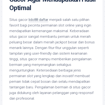
Optimal
Situs gacor
lido88 daftar
menjadi salah satu pilihan
favorit bagi pecinta permainan slot online yang ingin
mendapatkan kemenangan maksimal. Keberadaan
situs gacor sangat membantu pemain untuk meraih
peluang besar dalam meraih jackpot besar dan bonus
menarik lainnya. Dengan fitur-fitur unggulan seperti
tampilan yang user-friendly dan sistem keamanan
tinggi, situs gacor mampu memberikan pengalaman
bermain yang menyenangkan sekaligus
menguntungkan. Ketersediaan berbagai jenis
permainan slot yang lengkap dan inovatif membuat
pemain tidak cepat bosan dan selalu mendapatkan
tantangan baru. Pengalaman bermain di situs gacor
juga didukung oleh layanan pelanggan yang responsif
dan profesional.