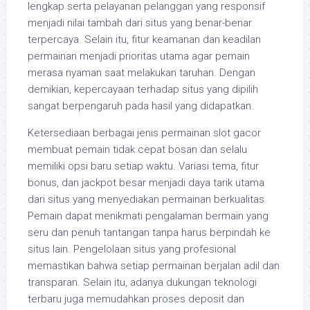
lengkap serta pelayanan pelanggan yang responsif
menjadi nilai tambah dari situs yang benar-benar
terpercaya. Selain itu, fitur keamanan dan keadilan
permainan menjadi prioritas utama agar pemain
merasa nyaman saat melakukan taruhan. Dengan
demikian, kepercayaan terhadap situs yang dipilih
sangat berpengaruh pada hasil yang didapatkan.
Ketersediaan berbagai jenis permainan slot gacor
membuat pemain tidak cepat bosan dan selalu
memiliki opsi baru setiap waktu. Variasi tema, fitur
bonus, dan jackpot besar menjadi daya tarik utama
dari situs yang menyediakan permainan berkualitas.
Pemain dapat menikmati pengalaman bermain yang
seru dan penuh tantangan tanpa harus berpindah ke
situs lain. Pengelolaan situs yang profesional
memastikan bahwa setiap permainan berjalan adil dan
transparan. Selain itu, adanya dukungan teknologi
terbaru juga memudahkan proses deposit dan