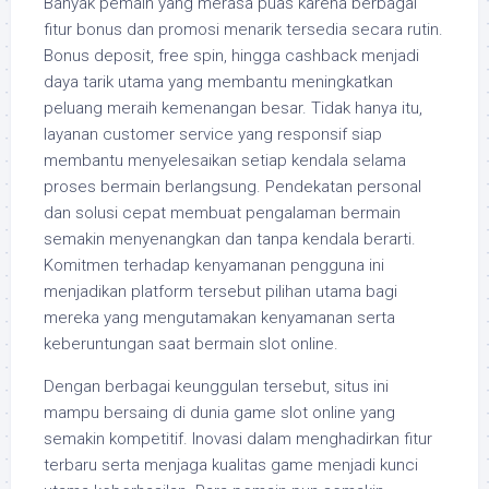
Banyak pemain yang merasa puas karena berbagai
fitur bonus dan promosi menarik tersedia secara rutin.
Bonus deposit, free spin, hingga cashback menjadi
daya tarik utama yang membantu meningkatkan
peluang meraih kemenangan besar. Tidak hanya itu,
layanan customer service yang responsif siap
membantu menyelesaikan setiap kendala selama
proses bermain berlangsung. Pendekatan personal
dan solusi cepat membuat pengalaman bermain
semakin menyenangkan dan tanpa kendala berarti.
Komitmen terhadap kenyamanan pengguna ini
menjadikan platform tersebut pilihan utama bagi
mereka yang mengutamakan kenyamanan serta
keberuntungan saat bermain slot online.
Dengan berbagai keunggulan tersebut, situs ini
mampu bersaing di dunia game slot online yang
semakin kompetitif. Inovasi dalam menghadirkan fitur
terbaru serta menjaga kualitas game menjadi kunci