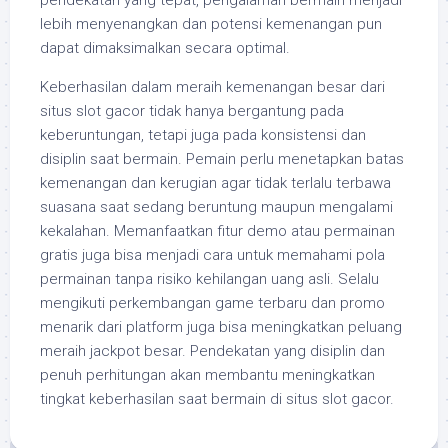
pendekatan yang tepat, pengalaman bermain menjadi
lebih menyenangkan dan potensi kemenangan pun
dapat dimaksimalkan secara optimal.
Keberhasilan dalam meraih kemenangan besar dari
situs slot gacor tidak hanya bergantung pada
keberuntungan, tetapi juga pada konsistensi dan
disiplin saat bermain. Pemain perlu menetapkan batas
kemenangan dan kerugian agar tidak terlalu terbawa
suasana saat sedang beruntung maupun mengalami
kekalahan. Memanfaatkan fitur demo atau permainan
gratis juga bisa menjadi cara untuk memahami pola
permainan tanpa risiko kehilangan uang asli. Selalu
mengikuti perkembangan game terbaru dan promo
menarik dari platform juga bisa meningkatkan peluang
meraih jackpot besar. Pendekatan yang disiplin dan
penuh perhitungan akan membantu meningkatkan
tingkat keberhasilan saat bermain di situs slot gacor.