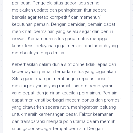
penipuan. Pengelola situs gacor juga sering
melakukan update dan peningkatan fitur secara
berkala agar tetap kompetitif dan memenuhi
kebutuhan pemain. Dengan demikian, pemain dapat
menikmati permainan yang selalu segar dan penuh
inovasi. Kemampuan situs gacor untuk menjaga
konsistensi pelayanan juga menjadi nilai tambah yang
membuatnya tetap diminati.
Keberhasilan dalam dunia slot online tidak lepas dari
kepercayaan pemain terhadap situs yang digunakan.
Situs gacor mampu membangun reputasi positif
melalui pelayanan yang ramah, sistem pembayaran
yang cepat, dan jaminan keadilan permainan. Pemain
dapat menikmati berbagai macam bonus dan promosi
yang ditawarkan secara rutin, meningkatkan peluang
untuk meraih kemenangan besar. Faktor keamanan
dan transparansi menjadi poin utama dalam memilih
situs gacor sebagai tempat bermain. Dengan