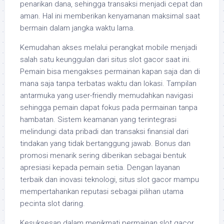
penarikan dana, sehingga transaksi menjadi cepat dan
aman. Hal ini memberikan kenyamanan maksimal saat
bermain dalam jangka waktu lama.
Kemudahan akses melalui perangkat mobile menjadi
salah satu keunggulan dari situs slot gacor saat ini.
Pemain bisa mengakses permainan kapan saja dan di
mana saja tanpa terbatas waktu dan lokasi. Tampilan
antarmuka yang user-friendly memudahkan navigasi
sehingga pemain dapat fokus pada permainan tanpa
hambatan. Sistem keamanan yang terintegrasi
melindungi data pribadi dan transaksi finansial dari
tindakan yang tidak bertanggung jawab. Bonus dan
promosi menarik sering diberikan sebagai bentuk
apresiasi kepada pemain setia. Dengan layanan
terbaik dan inovasi teknologi, situs slot gacor mampu
mempertahankan reputasi sebagai pilihan utama
pecinta slot daring.
Kesuksesan dalam menikmati permainan slot gacor