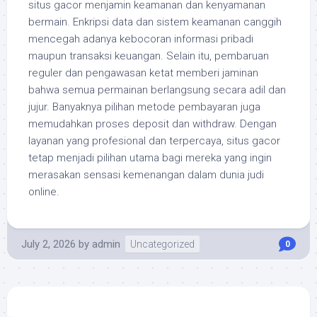
situs gacor menjamin keamanan dan kenyamanan
bermain. Enkripsi data dan sistem keamanan canggih
mencegah adanya kebocoran informasi pribadi
maupun transaksi keuangan. Selain itu, pembaruan
reguler dan pengawasan ketat memberi jaminan
bahwa semua permainan berlangsung secara adil dan
jujur. Banyaknya pilihan metode pembayaran juga
memudahkan proses deposit dan withdraw. Dengan
layanan yang profesional dan terpercaya, situs gacor
tetap menjadi pilihan utama bagi mereka yang ingin
merasakan sensasi kemenangan dalam dunia judi
online.
July 2, 2026
by
admin
Uncategorized
0