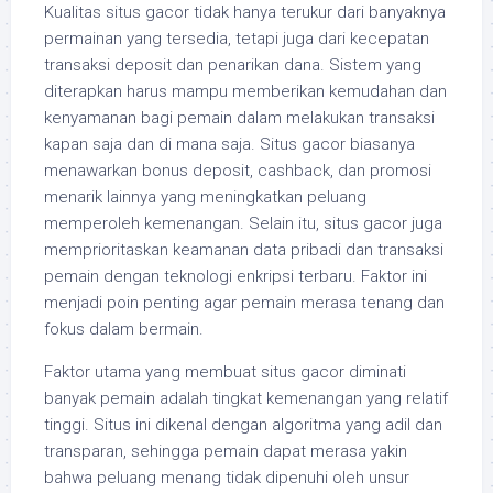
Kualitas situs gacor tidak hanya terukur dari banyaknya
permainan yang tersedia, tetapi juga dari kecepatan
transaksi deposit dan penarikan dana. Sistem yang
diterapkan harus mampu memberikan kemudahan dan
kenyamanan bagi pemain dalam melakukan transaksi
kapan saja dan di mana saja. Situs gacor biasanya
menawarkan bonus deposit, cashback, dan promosi
menarik lainnya yang meningkatkan peluang
memperoleh kemenangan. Selain itu, situs gacor juga
memprioritaskan keamanan data pribadi dan transaksi
pemain dengan teknologi enkripsi terbaru. Faktor ini
menjadi poin penting agar pemain merasa tenang dan
fokus dalam bermain.
Faktor utama yang membuat situs gacor diminati
banyak pemain adalah tingkat kemenangan yang relatif
tinggi. Situs ini dikenal dengan algoritma yang adil dan
transparan, sehingga pemain dapat merasa yakin
bahwa peluang menang tidak dipenuhi oleh unsur