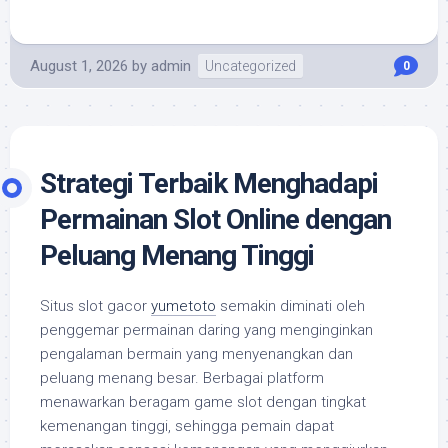
August 1, 2026
by
admin
Uncategorized
0
Strategi Terbaik Menghadapi
Permainan Slot Online dengan
Peluang Menang Tinggi
Situs slot gacor
yumetoto
semakin diminati oleh
penggemar permainan daring yang menginginkan
pengalaman bermain yang menyenangkan dan
peluang menang besar. Berbagai platform
menawarkan beragam game slot dengan tingkat
kemenangan tinggi, sehingga pemain dapat