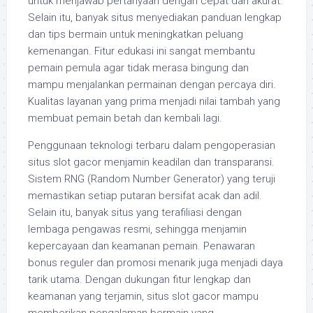
untuk menjawab pertanyaan dengan cepat dan akurat.
Selain itu, banyak situs menyediakan panduan lengkap
dan tips bermain untuk meningkatkan peluang
kemenangan. Fitur edukasi ini sangat membantu
pemain pemula agar tidak merasa bingung dan
mampu menjalankan permainan dengan percaya diri.
Kualitas layanan yang prima menjadi nilai tambah yang
membuat pemain betah dan kembali lagi.
Penggunaan teknologi terbaru dalam pengoperasian
situs slot gacor menjamin keadilan dan transparansi.
Sistem RNG (Random Number Generator) yang teruji
memastikan setiap putaran bersifat acak dan adil.
Selain itu, banyak situs yang terafiliasi dengan
lembaga pengawas resmi, sehingga menjamin
kepercayaan dan keamanan pemain. Penawaran
bonus reguler dan promosi menarik juga menjadi daya
tarik utama. Dengan dukungan fitur lengkap dan
keamanan yang terjamin, situs slot gacor mampu