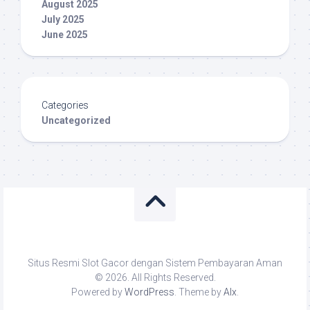
August 2025
July 2025
June 2025
Categories
Uncategorized
Situs Resmi Slot Gacor dengan Sistem Pembayaran Aman
© 2026. All Rights Reserved.
Powered by
WordPress
. Theme by
Alx
.