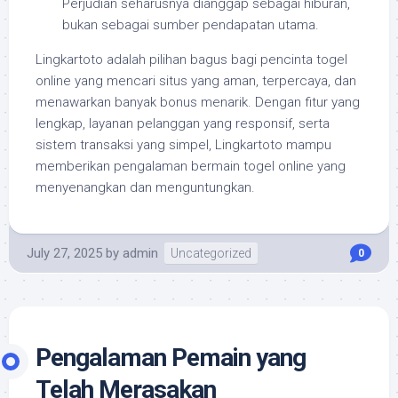
Perjudian seharusnya dianggap sebagai hiburan,
bukan sebagai sumber pendapatan utama.
Lingkartoto adalah pilihan bagus bagi pencinta togel
online yang mencari situs yang aman, terpercaya, dan
menawarkan banyak bonus menarik. Dengan fitur yang
lengkap, layanan pelanggan yang responsif, serta
sistem transaksi yang simpel, Lingkartoto mampu
memberikan pengalaman bermain togel online yang
menyenangkan dan menguntungkan.
July 27, 2025
by
admin
Uncategorized
0
Pengalaman Pemain yang
Telah Merasakan