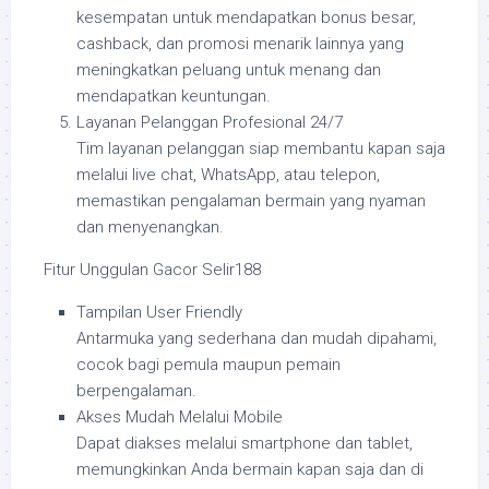
kesempatan untuk mendapatkan bonus besar,
cashback, dan promosi menarik lainnya yang
meningkatkan peluang untuk menang dan
mendapatkan keuntungan.
Layanan Pelanggan Profesional 24/7
Tim layanan pelanggan siap membantu kapan saja
melalui live chat, WhatsApp, atau telepon,
memastikan pengalaman bermain yang nyaman
dan menyenangkan.
Fitur Unggulan Gacor Selir188
Tampilan User Friendly
Antarmuka yang sederhana dan mudah dipahami,
cocok bagi pemula maupun pemain
berpengalaman.
Akses Mudah Melalui Mobile
Dapat diakses melalui smartphone dan tablet,
memungkinkan Anda bermain kapan saja dan di