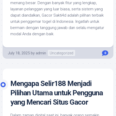
menang besar. Dengan banyak fitur yang lengkap,
layanan pelanggan yang luar biasa, serta sistem yang
dapat diandalkan, Gacor Sakti4d adalah pilihan terbaik
untuk penggemar togel di Indonesia. Ingatlah untuk
bermain dengan tanggung jawab dan selalu mengatur
modal Anda dengan baik.
July 18, 2025
by
admin
Uncategorized
0
Mengapa Selir188 Menjadi
Pilihan Utama untuk Pengguna
yang Mencari Situs Gacor
Dalam zaman digital saat ini, banyak orang semakin