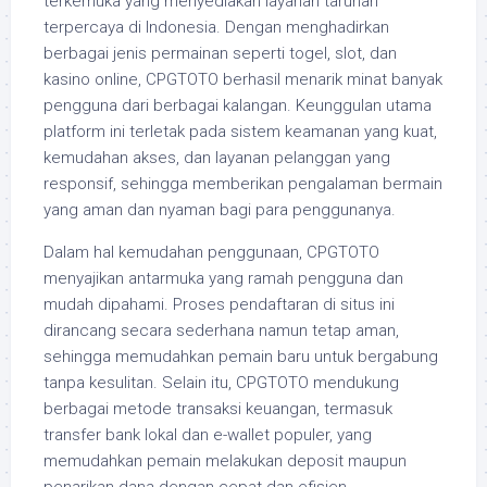
terkemuka yang menyediakan layanan taruhan
terpercaya di Indonesia. Dengan menghadirkan
berbagai jenis permainan seperti togel, slot, dan
kasino online, CPGTOTO berhasil menarik minat banyak
pengguna dari berbagai kalangan. Keunggulan utama
platform ini terletak pada sistem keamanan yang kuat,
kemudahan akses, dan layanan pelanggan yang
responsif, sehingga memberikan pengalaman bermain
yang aman dan nyaman bagi para penggunanya.
Dalam hal kemudahan penggunaan, CPGTOTO
menyajikan antarmuka yang ramah pengguna dan
mudah dipahami. Proses pendaftaran di situs ini
dirancang secara sederhana namun tetap aman,
sehingga memudahkan pemain baru untuk bergabung
tanpa kesulitan. Selain itu, CPGTOTO mendukung
berbagai metode transaksi keuangan, termasuk
transfer bank lokal dan e-wallet populer, yang
memudahkan pemain melakukan deposit maupun