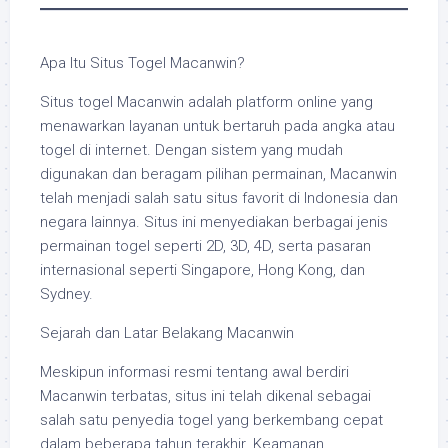
Apa Itu Situs Togel Macanwin?
Situs togel Macanwin adalah platform online yang
menawarkan layanan untuk bertaruh pada angka atau
togel di internet. Dengan sistem yang mudah
digunakan dan beragam pilihan permainan, Macanwin
telah menjadi salah satu situs favorit di Indonesia dan
negara lainnya. Situs ini menyediakan berbagai jenis
permainan togel seperti 2D, 3D, 4D, serta pasaran
internasional seperti Singapore, Hong Kong, dan
Sydney.
Sejarah dan Latar Belakang Macanwin
Meskipun informasi resmi tentang awal berdiri
Macanwin terbatas, situs ini telah dikenal sebagai
salah satu penyedia togel yang berkembang cepat
dalam beberapa tahun terakhir. Keamanan,