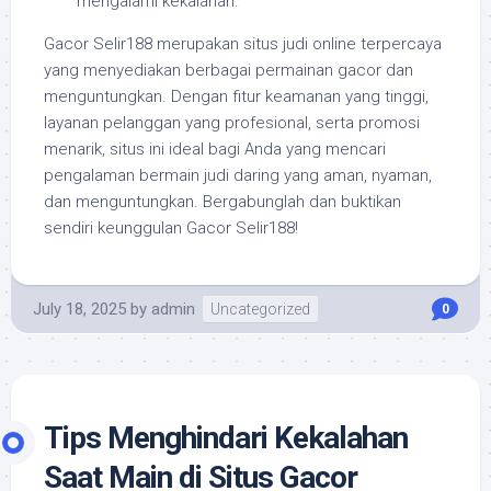
mengalami kekalahan.
Gacor Selir188 merupakan situs judi online terpercaya
yang menyediakan berbagai permainan gacor dan
menguntungkan. Dengan fitur keamanan yang tinggi,
layanan pelanggan yang profesional, serta promosi
menarik, situs ini ideal bagi Anda yang mencari
pengalaman bermain judi daring yang aman, nyaman,
dan menguntungkan. Bergabunglah dan buktikan
sendiri keunggulan Gacor Selir188!
July 18, 2025
by
admin
Uncategorized
0
Tips Menghindari Kekalahan
Saat Main di Situs Gacor