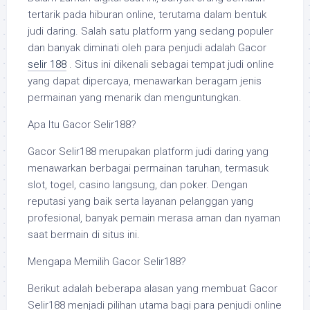
tertarik pada hiburan online, terutama dalam bentuk
judi daring. Salah satu platform yang sedang populer
dan banyak diminati oleh para penjudi adalah Gacor
selir 188
. Situs ini dikenali sebagai tempat judi online
yang dapat dipercaya, menawarkan beragam jenis
permainan yang menarik dan menguntungkan.
Apa Itu Gacor Selir188?
Gacor Selir188 merupakan platform judi daring yang
menawarkan berbagai permainan taruhan, termasuk
slot, togel, casino langsung, dan poker. Dengan
reputasi yang baik serta layanan pelanggan yang
profesional, banyak pemain merasa aman dan nyaman
saat bermain di situs ini.
Mengapa Memilih Gacor Selir188?
Berikut adalah beberapa alasan yang membuat Gacor
Selir188 menjadi pilihan utama bagi para penjudi online