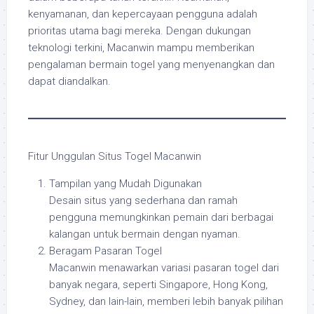
kenyamanan, dan kepercayaan pengguna adalah
prioritas utama bagi mereka. Dengan dukungan
teknologi terkini, Macanwin mampu memberikan
pengalaman bermain togel yang menyenangkan dan
dapat diandalkan.
Fitur Unggulan Situs Togel Macanwin
Tampilan yang Mudah Digunakan
Desain situs yang sederhana dan ramah
pengguna memungkinkan pemain dari berbagai
kalangan untuk bermain dengan nyaman.
Beragam Pasaran Togel
Macanwin menawarkan variasi pasaran togel dari
banyak negara, seperti Singapore, Hong Kong,
Sydney, dan lain-lain, memberi lebih banyak pilihan