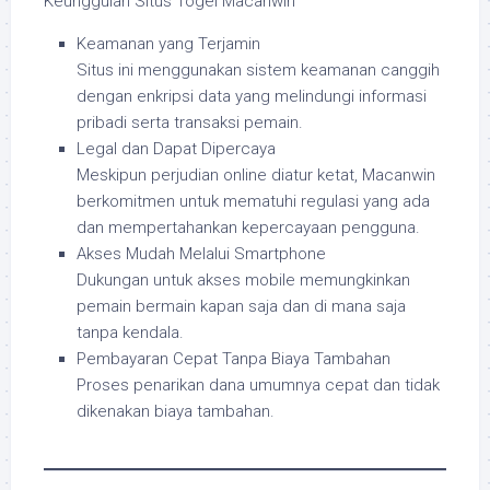
Keunggulan Situs Togel Macanwin
Keamanan yang Terjamin
Situs ini menggunakan sistem keamanan canggih
dengan enkripsi data yang melindungi informasi
pribadi serta transaksi pemain.
Legal dan Dapat Dipercaya
Meskipun perjudian online diatur ketat, Macanwin
berkomitmen untuk mematuhi regulasi yang ada
dan mempertahankan kepercayaan pengguna.
Akses Mudah Melalui Smartphone
Dukungan untuk akses mobile memungkinkan
pemain bermain kapan saja dan di mana saja
tanpa kendala.
Pembayaran Cepat Tanpa Biaya Tambahan
Proses penarikan dana umumnya cepat dan tidak
dikenakan biaya tambahan.