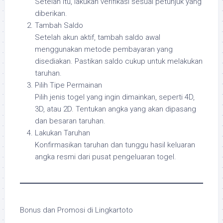
Setelah itu, lakukan verifikasi sesuai petunjuk yang
diberikan.
Tambah Saldo
Setelah akun aktif, tambah saldo awal
menggunakan metode pembayaran yang
disediakan. Pastikan saldo cukup untuk melakukan
taruhan.
Pilih Tipe Permainan
Pilih jenis togel yang ingin dimainkan, seperti 4D,
3D, atau 2D. Tentukan angka yang akan dipasang
dan besaran taruhan.
Lakukan Taruhan
Konfirmasikan taruhan dan tunggu hasil keluaran
angka resmi dari pusat pengeluaran togel.
Bonus dan Promosi di Lingkartoto