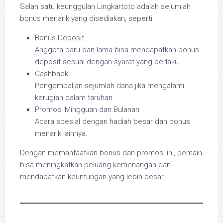
Salah satu keunggulan Lingkartoto adalah sejumlah
bonus menarik yang disediakan, seperti:
Bonus Deposit
Anggota baru dan lama bisa mendapatkan bonus
deposit sesuai dengan syarat yang berlaku.
Cashback
Pengembalian sejumlah dana jika mengalami
kerugian dalam taruhan.
Promosi Mingguan dan Bulanan
Acara spesial dengan hadiah besar dan bonus
menarik lainnya.
Dengan memanfaatkan bonus dan promosi ini, pemain
bisa meningkatkan peluang kemenangan dan
mendapatkan keuntungan yang lebih besar.