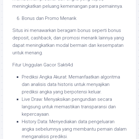
meningkatkan peluang kemenangan para pemainnya.
Bonus dan Promo Menarik
Situs ini menawarkan beragam bonus seperti bonus
deposit, cashback, dan promosi menarik lainnya yang
dapat meningkatkan modal bermain dan kesempatan
untuk menang.
Fitur Unggulan Gacor Sakti4d
Prediksi Angka Akurat: Memanfaatkan algoritma
dan analisis data historis untuk menyajikan
prediksi angka yang berpotensi keluar.
Live Draw: Menyaksikan pengundian secara
langsung untuk memastikan transparansi dan
kepercayaan.
History Data: Menyediakan data pengeluaran
angka sebelumnya yang membantu pemain dalam
menganalisis prediksi.