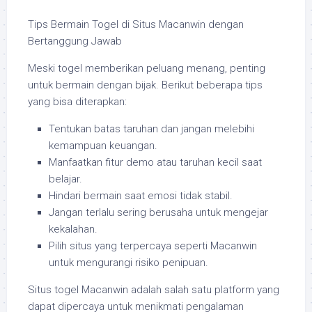
Tips Bermain Togel di Situs Macanwin dengan
Bertanggung Jawab
Meski togel memberikan peluang menang, penting
untuk bermain dengan bijak. Berikut beberapa tips
yang bisa diterapkan:
Tentukan batas taruhan dan jangan melebihi
kemampuan keuangan.
Manfaatkan fitur demo atau taruhan kecil saat
belajar.
Hindari bermain saat emosi tidak stabil.
Jangan terlalu sering berusaha untuk mengejar
kekalahan.
Pilih situs yang terpercaya seperti Macanwin
untuk mengurangi risiko penipuan.
Situs togel Macanwin adalah salah satu platform yang
dapat dipercaya untuk menikmati pengalaman