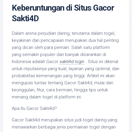
Keberuntungan di Situs Gacor
Sakti4D
Dalam arena perjudian daring, terutama dalam togel,
keyakinan dan pencapaian merupakan dua hal penting
yang dicari oleh para pemain. Salah satu platform
yang semakin populer dan banyak disarankan di
Indonesia adalah Gacor
sakti4d login
. Situs ini dikenal
untuk reputasinya yang kuat, layanan yang optimal, dan
probabilitas kemenangan yang tinggi. Artikel ini akan
mengupas tuntas tentang Gacor Sakti4d, mulai dari
keunggulan, fitur, cara bermain, hingga tips untuk
menang dalam togel di platform ini.
Apa Itu Gacor Sakti4d?
Gacor Sakti4d merupakan situs judi togel daring yang
menawarkan berbagai jenis permainan togel dengan