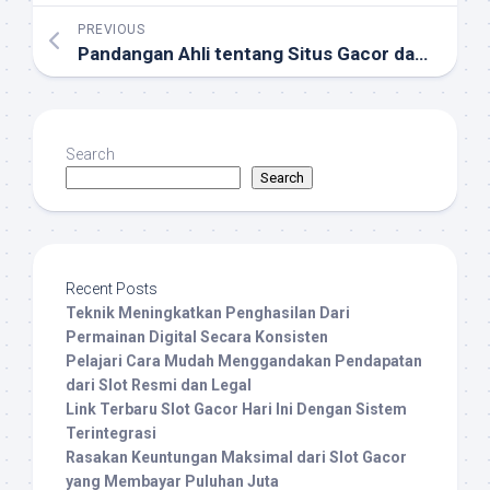
PREVIOUS
Pandangan Ahli tentang Situs Gacor dan Cara Memanfaatkannya
Search
Search
Recent Posts
Teknik Meningkatkan Penghasilan Dari
Permainan Digital Secara Konsisten
Pelajari Cara Mudah Menggandakan Pendapatan
dari Slot Resmi dan Legal
Link Terbaru Slot Gacor Hari Ini Dengan Sistem
Terintegrasi
Rasakan Keuntungan Maksimal dari Slot Gacor
yang Membayar Puluhan Juta