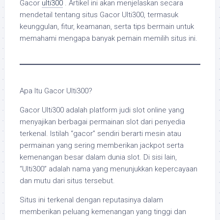
Gacor
ulti300
. Artikel ini akan menjelaskan secara
mendetail tentang situs Gacor Ulti300, termasuk
keunggulan, fitur, keamanan, serta tips bermain untuk
memahami mengapa banyak pemain memilih situs ini.
Apa Itu Gacor Ulti300?
Gacor Ulti300 adalah platform judi slot online yang
menyajikan berbagai permainan slot dari penyedia
terkenal. Istilah “gacor” sendiri berarti mesin atau
permainan yang sering memberikan jackpot serta
kemenangan besar dalam dunia slot. Di sisi lain,
“Ulti300” adalah nama yang menunjukkan kepercayaan
dan mutu dari situs tersebut.
Situs ini terkenal dengan reputasinya dalam
memberikan peluang kemenangan yang tinggi dan