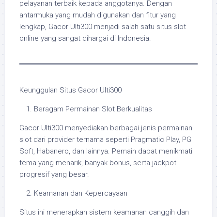
pelayanan terbaik kepada anggotanya. Dengan
antarmuka yang mudah digunakan dan fitur yang
lengkap, Gacor Ulti300 menjadi salah satu situs slot
online yang sangat dihargai di Indonesia.
Keunggulan Situs Gacor Ulti300
Beragam Permainan Slot Berkualitas
Gacor Ulti300 menyediakan berbagai jenis permainan
slot dari provider ternama seperti Pragmatic Play, PG
Soft, Habanero, dan lainnya. Pemain dapat menikmati
tema yang menarik, banyak bonus, serta jackpot
progresif yang besar.
Keamanan dan Kepercayaan
Situs ini menerapkan sistem keamanan canggih dan