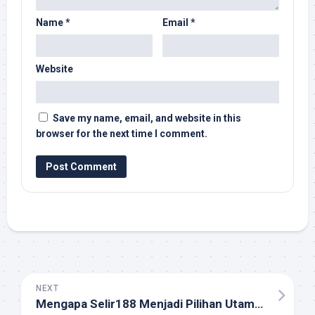
Name
*
Email
*
Website
Save my name, email, and website in this
browser for the next time I comment.
NEXT
Mengapa Selir188 Menjadi Pilihan Utama untuk Pengguna yang Mencari Situs Gacor