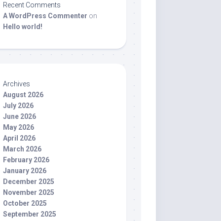
Recent Comments
A WordPress Commenter
on
Hello world!
Archives
August 2026
July 2026
June 2026
May 2026
April 2026
March 2026
February 2026
January 2026
December 2025
November 2025
October 2025
September 2025