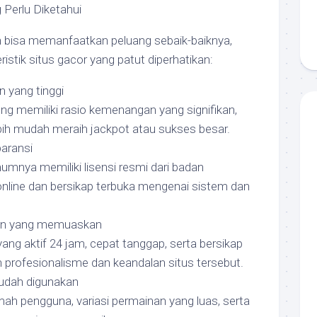
g Perlu Diketahui
dan bisa memanfaatkan peluang sebaik-baiknya,
ristik situs gacor yang patut diperhatikan:
 yang tinggi
ng memiliki rasio kemenangan yang signifikan,
bih mudah meraih jackpot atau sukses besar.
paransi
umnya memiliki lisensi resmi dari badan
online dan bersikap terbuka mengenai sistem dan
an yang memuaskan
ng aktif 24 jam, cepat tanggap, serta bersikap
profesionalisme dan keandalan situs tersebut.
mudah digunakan
h pengguna, variasi permainan yang luas, serta