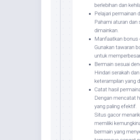
berlebihan dan kehi
Pelajari permainan
Pahami aturan dan s
dimainkan.
Manfaatkan bonus 
Gunakan tawaran bon
untuk memperbesar
Bermain sesuai d
Hindari serakah da
keterampilan yang di
Catat hasil permain
Dengan mencatat ha
yang paling efektif.
Situs gacor menarik
memiliki kemungkin
bermain yang menye