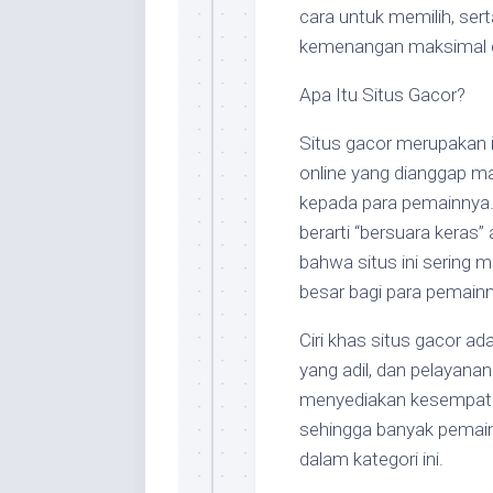
cara untuk memilih, ser
kemenangan maksimal di
Apa Itu Situs Gacor?
Situs gacor merupakan i
online yang dianggap 
kepada para pemainnya. 
berarti “bersuara keras
bahwa situs ini sering
besar bagi para pemain
Ciri khas situs gacor ad
yang adil, dan pelayana
menyediakan kesempatan
sehingga banyak pemai
dalam kategori ini.