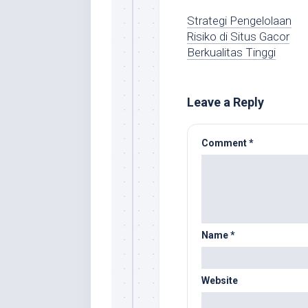
Strategi Pengelolaan
Risiko di Situs Gacor
Berkualitas Tinggi
Leave a Reply
Comment
*
Name
*
Website