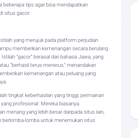
ta beberapa tips agar bisa mendapatkan
 situs gacor.
stilah yang merujuk pada platform perjudian
mampu memberikan kemenangan secara berulang
Istilah “gacor” berasal dari bahasa Jawa, yang
” atau “berhasil terus-menerus,” menandakan
 memberikan kemenangan atau peluang yang
nya.
alah tingkat keberhasilan yang tinggi, permainan
n yang profesional. Mereka biasanya
 menang yang lebih besar daripada situs lain,
n berlomba-lomba untuk menemukan situs