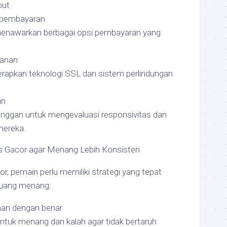
but.
 pembayaran
g menawarkan berbagai opsi pembayaran yang
manan
erapkan teknologi SSL dan sistem perlindungan
an
anggan untuk mengevaluasi responsivitas dan
mereka.
tus Gacor agar Menang Lebih Konsisten
or, pemain perlu memiliki strategi yang tepat
luang menang:
nan dengan benar
ntuk menang dan kalah agar tidak bertaruh