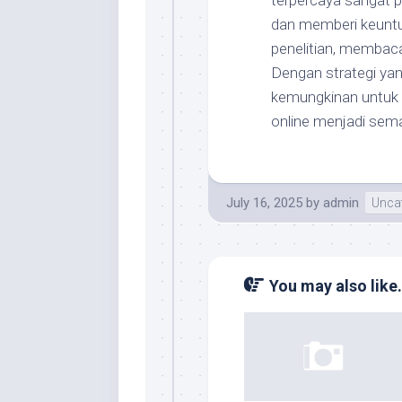
terpercaya sangat 
dan memberi keuntu
penelitian, membaca
Dengan strategi yan
kemungkinan untuk 
online menjadi sema
July 16, 2025
by
admin
Unca
You may also like.