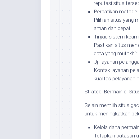
reputasi situs terse
Perhatikan metode
Pilihlah situs yan
aman dan cepat.
Tinjau sistem kea
Pastikan situs men
data yang mutakhir.
Uji layanan pelangg
Kontak layanan pel
kualitas pelayanan 
Strategi Bermain di Si
Selain memilih situs gac
untuk meningkatkan pe
Kelola dana permai
Tetapkan batasan u