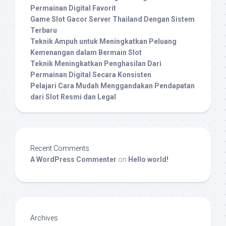
Permainan Digital Favorit
Game Slot Gacor Server Thailand Dengan Sistem
Terbaru
Teknik Ampuh untuk Meningkatkan Peluang
Kemenangan dalam Bermain Slot
Teknik Meningkatkan Penghasilan Dari
Permainan Digital Secara Konsisten
Pelajari Cara Mudah Menggandakan Pendapatan
dari Slot Resmi dan Legal
Recent Comments
A WordPress Commenter
on
Hello world!
Archives