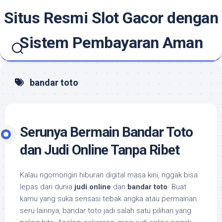
Skip
Situs Resmi Slot Gacor dengan
to
content
Sistem Pembayaran Aman
bandar toto
Serunya Bermain Bandar Toto
dan Judi Online Tanpa Ribet
Kalau ngomongin hiburan digital masa kini, nggak bisa
lepas dari dunia
judi online
dan
bandar toto
. Buat
kamu yang suka sensasi tebak angka atau permainan
seru lainnya, bandar toto jadi salah satu pilihan yang