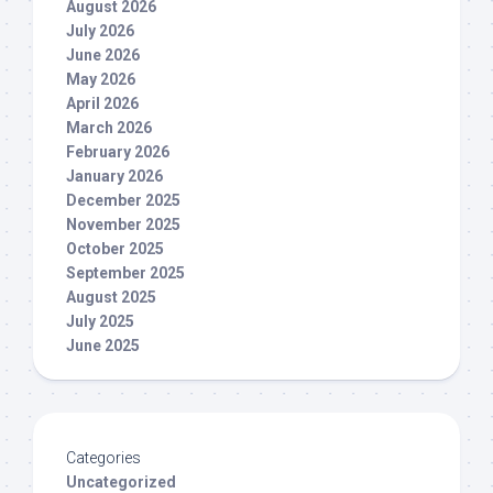
August 2026
July 2026
June 2026
May 2026
April 2026
March 2026
February 2026
January 2026
December 2025
November 2025
October 2025
September 2025
August 2025
July 2025
June 2025
Categories
Uncategorized