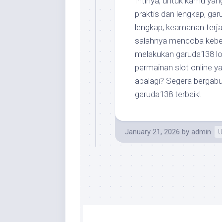
Intinya, untuk kamu yan
praktis dan lengkap, gar
lengkap, keamanan terj
salahnya mencoba keber
melakukan garuda138 lo
permainan slot online ya
apalagi? Segera bergabu
garuda138 terbaik!
January 21, 2026
by
admin
U