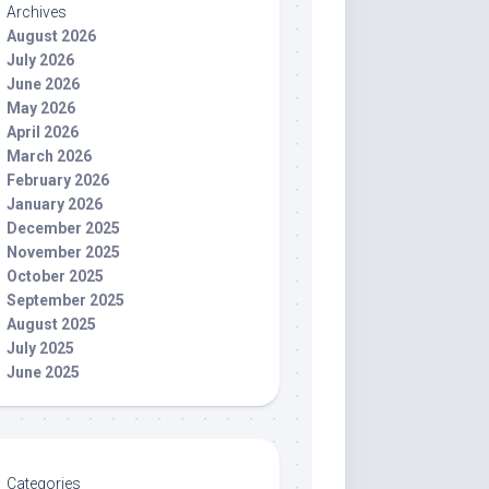
Archives
August 2026
July 2026
June 2026
May 2026
April 2026
March 2026
February 2026
January 2026
December 2025
November 2025
October 2025
September 2025
August 2025
July 2025
June 2025
Categories