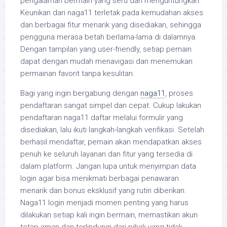
pengalaman bermain yang seru dan menguntungkan.
Keunikan dari naga11 terletak pada kemudahan akses
dan berbagai fitur menarik yang disediakan, sehingga
pengguna merasa betah berlama-lama di dalamnya.
Dengan tampilan yang user-friendly, setiap pemain
dapat dengan mudah menavigasi dan menemukan
permainan favorit tanpa kesulitan.
Bagi yang ingin bergabung dengan
naga11
, proses
pendaftaran sangat simpel dan cepat. Cukup lakukan
pendaftaran naga11 daftar melalui formulir yang
disediakan, lalu ikuti langkah-langkah verifikasi. Setelah
berhasil mendaftar, pemain akan mendapatkan akses
penuh ke seluruh layanan dan fitur yang tersedia di
dalam platform. Jangan lupa untuk menyimpan data
login agar bisa menikmati berbagai penawaran
menarik dan bonus eksklusif yang rutin diberikan.
Naga11 login menjadi momen penting yang harus
dilakukan setiap kali ingin bermain, memastikan akun