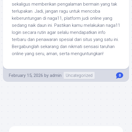
sekaligus memberikan pengalaman bermain yang tak
terlupakan. Jadi, jangan ragu untuk mencoba
keberuntungan di naga11, platform judi online yang
sedang naik daun ini. Pastikan kamu melakukan naga11
login secara rutin agar selalu mendapatkan info
terbaru dan penawaran spesial dari situs yang satu ini.
Bergabunglah sekarang dan nikmati sensasi taruhan
online yang seru, aman, serta menguntungkan!
February 15, 2026
by
admin
Uncategorized
0