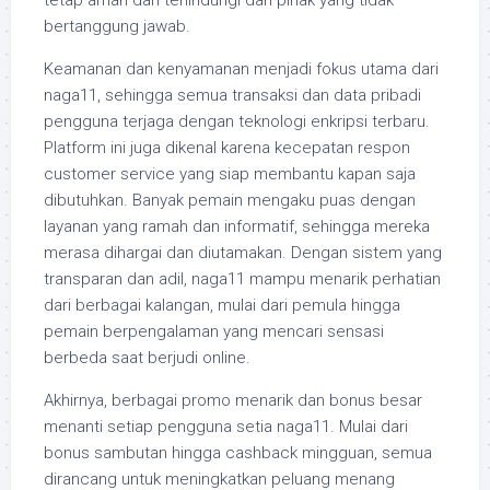
tetap aman dan terlindungi dari pihak yang tidak
bertanggung jawab.
Keamanan dan kenyamanan menjadi fokus utama dari
naga11, sehingga semua transaksi dan data pribadi
pengguna terjaga dengan teknologi enkripsi terbaru.
Platform ini juga dikenal karena kecepatan respon
customer service yang siap membantu kapan saja
dibutuhkan. Banyak pemain mengaku puas dengan
layanan yang ramah dan informatif, sehingga mereka
merasa dihargai dan diutamakan. Dengan sistem yang
transparan dan adil, naga11 mampu menarik perhatian
dari berbagai kalangan, mulai dari pemula hingga
pemain berpengalaman yang mencari sensasi
berbeda saat berjudi online.
Akhirnya, berbagai promo menarik dan bonus besar
menanti setiap pengguna setia naga11. Mulai dari
bonus sambutan hingga cashback mingguan, semua
dirancang untuk meningkatkan peluang menang