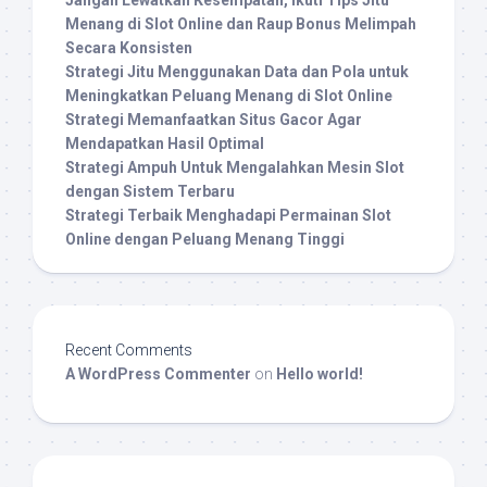
Jangan Lewatkan Kesempatan, Ikuti Tips Jitu
Menang di Slot Online dan Raup Bonus Melimpah
Secara Konsisten
Strategi Jitu Menggunakan Data dan Pola untuk
Meningkatkan Peluang Menang di Slot Online
Strategi Memanfaatkan Situs Gacor Agar
Mendapatkan Hasil Optimal
Strategi Ampuh Untuk Mengalahkan Mesin Slot
dengan Sistem Terbaru
Strategi Terbaik Menghadapi Permainan Slot
Online dengan Peluang Menang Tinggi
Recent Comments
A WordPress Commenter
on
Hello world!