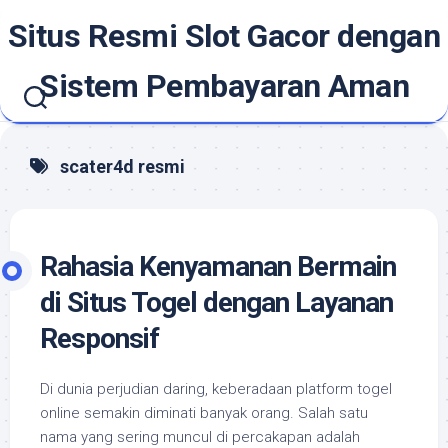
Skip
Situs Resmi Slot Gacor dengan
to
content
Sistem Pembayaran Aman
scater4d resmi
Rahasia Kenyamanan Bermain
di Situs Togel dengan Layanan
Responsif
Di dunia perjudian daring, keberadaan platform togel
online semakin diminati banyak orang. Salah satu
nama yang sering muncul di percakapan adalah