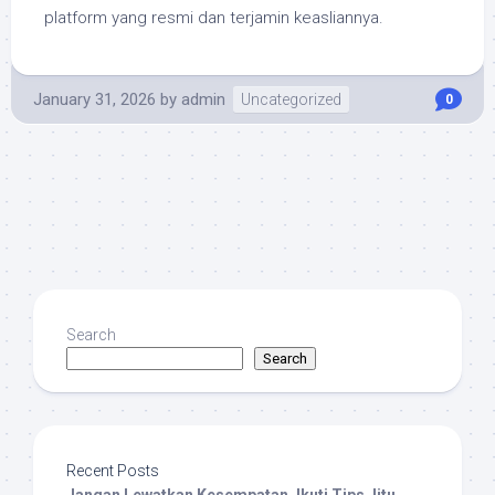
platform yang resmi dan terjamin keasliannya.
January 31, 2026
by
admin
Uncategorized
0
Search
Search
Recent Posts