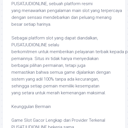
PUSATJUDIONLINE, sebuah platform resmi
yang menawarkan pengalaman main slot yang terpercaya
dengan sensasi mendebarkan dan peluang menang
besar setiap harinya.
Sebagai platform slot yang dapat diandalkan,
PUSATJUDIONLINE selalu
berkomitmen untuk memberikan pelayanan terbaik kepada p
pemainnya. Situs ini tidak hanya menyediakan
berbagai pilihan permainan, tetapi juga
memastikan bahwa semua game dijalankan dengan
sistem yang adil 100% tanpa ada kecurangan,
sehingga setiap pemain memiliki kesempatan
yang setara untuk meraih kemenangan maksimal.
Keunggulan Bermain
Game Slot Gacor Lengkap dari Provider Terkenal
PUSATJUDIONLINE bekerja sama