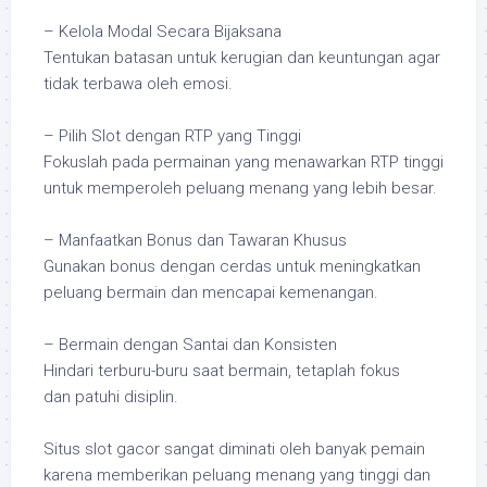
– Kelola Modal Secara Bijaksana
Tentukan batasan untuk kerugian dan keuntungan agar
tidak terbawa oleh emosi.
– Pilih Slot dengan RTP yang Tinggi
Fokuslah pada permainan yang menawarkan RTP tinggi
untuk memperoleh peluang menang yang lebih besar.
– Manfaatkan Bonus dan Tawaran Khusus
Gunakan bonus dengan cerdas untuk meningkatkan
peluang bermain dan mencapai kemenangan.
– Bermain dengan Santai dan Konsisten
Hindari terburu-buru saat bermain, tetaplah fokus
dan patuhi disiplin.
Situs slot gacor sangat diminati oleh banyak pemain
karena memberikan peluang menang yang tinggi dan