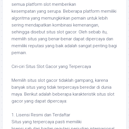
semua platform slot memberikan
kesempatan yang serupa. Beberapa platform memiliki
algoritma yang memungkinkan pemain untuk lebih
sering mendapatkan kombinasi kemenangan,
sehingga disebut situs slot gacor. Oleh sebab itu,
memilih situs yang benar-benar dapat dipercaya dan
memiliki reputasi yang baik adalah sangat penting bagi
pemain.
Ciri-ciri Situs Slot Gacor yang Terpercaya
Memilih situs slot gacor tidaklah gampang, karena
banyak situs yang tidak terpercaya beredar di dunia
maya. Berikut adalah beberapa karakteristik situs slot
gacor yang dapat dipercaya:
1. Lisensi Resmi dan Terdaftar
Situs yang terpercaya pasti memiliki
lisensi sah dari badan regulasi perjudian internasional