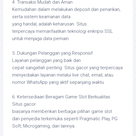
4. Transaksi Mudah dan Aman
Kemudahan dalam melakukan deposit dan penarikan,
serta sistem keamanan data
yang handal, adalah keharusan. Situs
terpercaya memanfaatkan teknologi enkripsi SSL
untuk menjaga data pemain.
5. Dukungan Pelanggan yang Responsif
Layanan pelanggan yang baik dan
cepat sangatlah penting. Situs gacor yang terpercaya
menyediakan layanan melalui live chat, email, atau
nomor WhatsApp yang aktif sepanjang waktu.
6. Ketersediaan Beragam Game Slot Berkualitas
Situs gacor
biasanya memberikan berbagai pilihan game slot
dari penyedia terkemuka seperti Pragmatic Play, PG
Soft, Microgaming, dan lainnya.