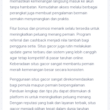
memastikan kemenangan langsung masuk ke akun
tanpa hambatan. Kemudahan akses melalui berbagai
perangkat juga membuat pengalaman bermain
semakin menyenangkan dan praktis.
Fitur bonus dan promosi menarik selalu tersedia untuk
meningkatkan peluang menang pemain. Program
referral dan cashback menjadi nilai tambah bagi
pengguna setia. Situs gacor juga rutin melakukan
update game terbaru dan sistem yang lebih canggih
agar tetap kompetitif di pasar taruhan online.
Keberadaan situs gacor sangat membantu pemain
meraih kemenangan besar secara konsisten.
Penggunaan situs gacor sangat direkomendasikan
bagi pemula maupun pemain berpengalaman.
Panduan lengkap dan tips jitu dapat ditemukan di
platform ini untuk meningkatkan peluang menang.
Dengan reputasi yang baik dan layanan terbaik, situs
gacor menjadi pilihan tepat dalam dunia taruhan