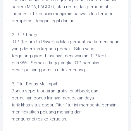
seperti MGA, PAGCOR, atau resmi dari pemerintah
Indonesia. Lisensi ini menjamin bahwa situs tersebut
beroperasi dengan legal dan adil.
2. RTP Tinggi
RTP (Return to Player) adalah persentase kemenangan
yang diberikan kepada pemain. Situs yang
tergolong gacor biasanya menawarkan RTP lebih
dari 96%. Semakin tinggi angka RTP, semakin
besar peluang pemain untuk menang.
3. Fitur Bonus Melimpah
Bonus seperti putaran gratis, cashback, dan
permainan bonus lainnya merupakan daya
tarik khas situs gacor. Fitur-fitur ini membantu pemain
meningkatkan peluang menang dan
mengurangi resiko kerugian.