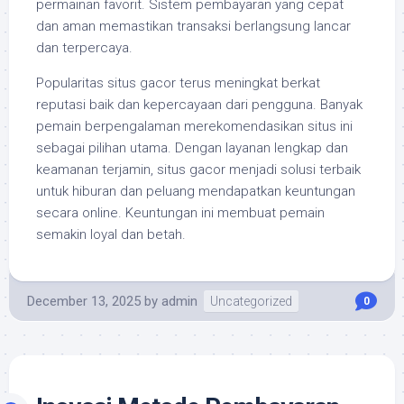
permainan favorit. Sistem pembayaran yang cepat
dan aman memastikan transaksi berlangsung lancar
dan terpercaya.
Popularitas situs gacor terus meningkat berkat
reputasi baik dan kepercayaan dari pengguna. Banyak
pemain berpengalaman merekomendasikan situs ini
sebagai pilihan utama. Dengan layanan lengkap dan
keamanan terjamin, situs gacor menjadi solusi terbaik
untuk hiburan dan peluang mendapatkan keuntungan
secara online. Keuntungan ini membuat pemain
semakin loyal dan betah.
December 13, 2025
by
admin
Uncategorized
0