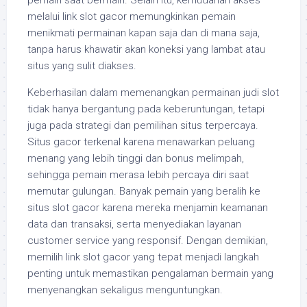
pemain saat bermain. Selain itu, kemudahan akses
melalui link slot gacor memungkinkan pemain
menikmati permainan kapan saja dan di mana saja,
tanpa harus khawatir akan koneksi yang lambat atau
situs yang sulit diakses.
Keberhasilan dalam memenangkan permainan judi slot
tidak hanya bergantung pada keberuntungan, tetapi
juga pada strategi dan pemilihan situs terpercaya.
Situs gacor terkenal karena menawarkan peluang
menang yang lebih tinggi dan bonus melimpah,
sehingga pemain merasa lebih percaya diri saat
memutar gulungan. Banyak pemain yang beralih ke
situs slot gacor karena mereka menjamin keamanan
data dan transaksi, serta menyediakan layanan
customer service yang responsif. Dengan demikian,
memilih link slot gacor yang tepat menjadi langkah
penting untuk memastikan pengalaman bermain yang
menyenangkan sekaligus menguntungkan.