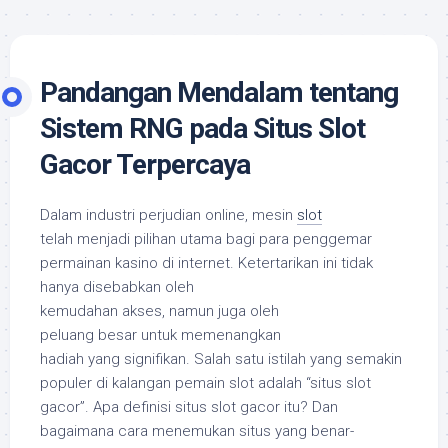
Pandangan Mendalam tentang
Sistem RNG pada Situs Slot
Gacor Terpercaya
Dalam industri perjudian online, mesin
slot
telah menjadi pilihan utama bagi para penggemar
permainan kasino di internet. Ketertarikan ini tidak
hanya disebabkan oleh
kemudahan akses, namun juga oleh
peluang besar untuk memenangkan
hadiah yang signifikan. Salah satu istilah yang semakin
populer di kalangan pemain slot adalah “situs slot
gacor”. Apa definisi situs slot gacor itu? Dan
bagaimana cara menemukan situs yang benar-