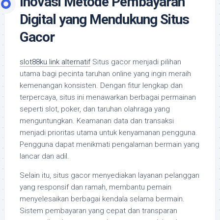
Inovasi Metode Pembayaran
Digital yang Mendukung Situs
Gacor
slot88ku link alternatif
Situs gacor menjadi pilihan
utama bagi pecinta taruhan online yang ingin meraih
kemenangan konsisten. Dengan fitur lengkap dan
terpercaya, situs ini menawarkan berbagai permainan
seperti slot, poker, dan taruhan olahraga yang
menguntungkan. Keamanan data dan transaksi
menjadi prioritas utama untuk kenyamanan pengguna.
Pengguna dapat menikmati pengalaman bermain yang
lancar dan adil.
Selain itu, situs gacor menyediakan layanan pelanggan
yang responsif dan ramah, membantu pemain
menyelesaikan berbagai kendala selama bermain.
Sistem pembayaran yang cepat dan transparan