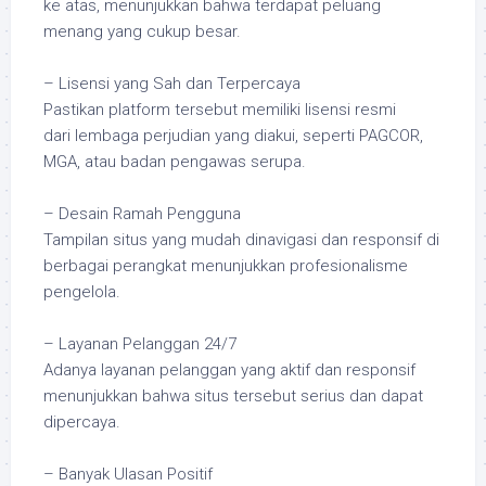
ke atas, menunjukkan bahwa terdapat peluang
menang yang cukup besar.
– Lisensi yang Sah dan Terpercaya
Pastikan platform tersebut memiliki lisensi resmi
dari lembaga perjudian yang diakui, seperti PAGCOR,
MGA, atau badan pengawas serupa.
– Desain Ramah Pengguna
Tampilan situs yang mudah dinavigasi dan responsif di
berbagai perangkat menunjukkan profesionalisme
pengelola.
– Layanan Pelanggan 24/7
Adanya layanan pelanggan yang aktif dan responsif
menunjukkan bahwa situs tersebut serius dan dapat
dipercaya.
– Banyak Ulasan Positif