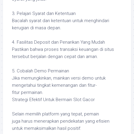
3. Pelajari Syarat dan Ketentuan
Bacalah syarat dan ketentuan untuk menghindari
kerugian di masa depan.
4. Fasilitas Deposit dan Penarikan Yang Mudah
Pastikan bahwa proses transaksi keuangan di situs
tersebut berjalan dengan cepat dan aman.
5. Cobalah Demo Permainan
Jika memungkinkan, mainkan versi demo untuk
mengetahui tingkat kemenangan dan fitur-
fitur permainan.
Strategi Efektif Untuk Bermain Slot Gacor
Selain memilih platform yang tepat, pemain
juga harus menerapkan pendekatan yang efisien
untuk memaksimalkan hasil positif: