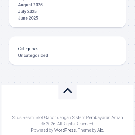
August 2025
July 2025
June 2025
Categories
Uncategorized
Situs Resmi Slot Gacor dengan Sistem Pembayaran Aman
© 2026. All Rights Reserved.
Powered by
WordPress
. Theme by
Alx
.