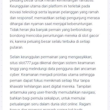
peluang besar untuk meraih kemenangan fantastis.
Keunggulan utama dari platform ini terletak pada
inovasi teknologi serta layanan pelanggan yang ramah
dan responsif, memastikan setiap pengunjung merasa
dihargai dan nyaman saat menjajal keberuntungan.
Tidak heran jika banyak pemain yang berbondong-
bondong mencoba peruntungan mereka di slot gacor
ini, karena peluang besar selalu terbuka di setiap
putaran.
Selain keunggulan permainan yang mengasyikkan,
situs slot777 juga dikenal dengan sistem keamanan
tinggi yang melindungi data pengguna dari ancaman
cyber. Keamanan menjadi prioritas utama sehingga
pemain dapat fokus menikmati setiap fitur tanpa
khawatir kehilangan aset digital mereka. Tampilan
antarmuka yang user-friendly memudahkan navigasi,
bahkan bagi pemula sekalipun, untuk memulai
petualangan seru dalam dunia slot online. Ragam