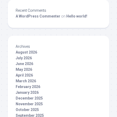
Recent Comments
A WordPress Commenter
on
Hello world!
Archives
August 2026
July 2026
June 2026
May 2026
April 2026
March 2026
February 2026
January 2026
December 2025
November 2025
October 2025
September 2025