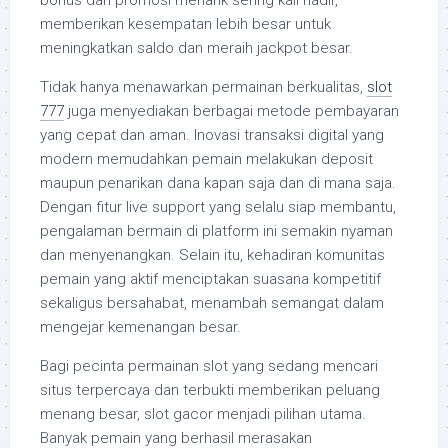
bonus dan promosi menarik sering kali hadir,
memberikan kesempatan lebih besar untuk
meningkatkan saldo dan meraih jackpot besar.
Tidak hanya menawarkan permainan berkualitas,
slot
777
juga menyediakan berbagai metode pembayaran
yang cepat dan aman. Inovasi transaksi digital yang
modern memudahkan pemain melakukan deposit
maupun penarikan dana kapan saja dan di mana saja.
Dengan fitur live support yang selalu siap membantu,
pengalaman bermain di platform ini semakin nyaman
dan menyenangkan. Selain itu, kehadiran komunitas
pemain yang aktif menciptakan suasana kompetitif
sekaligus bersahabat, menambah semangat dalam
mengejar kemenangan besar.
Bagi pecinta permainan slot yang sedang mencari
situs terpercaya dan terbukti memberikan peluang
menang besar, slot gacor menjadi pilihan utama.
Banyak pemain yang berhasil merasakan