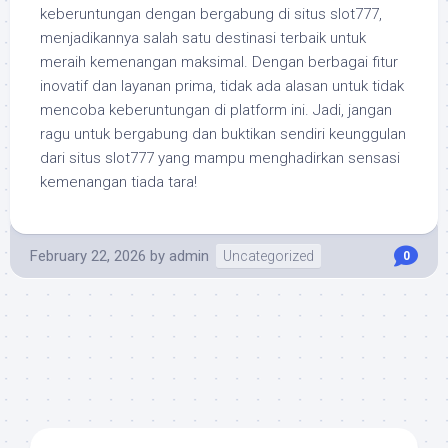
keberuntungan dengan bergabung di situs slot777,
menjadikannya salah satu destinasi terbaik untuk
meraih kemenangan maksimal. Dengan berbagai fitur
inovatif dan layanan prima, tidak ada alasan untuk tidak
mencoba keberuntungan di platform ini. Jadi, jangan
ragu untuk bergabung dan buktikan sendiri keunggulan
dari situs slot777 yang mampu menghadirkan sensasi
kemenangan tiada tara!
February 22, 2026
by
admin
Uncategorized
0