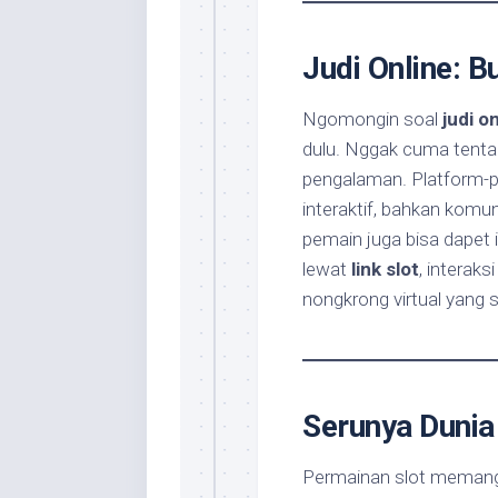
Judi Online: 
Ngomongin soal
judi o
dulu. Nggak cuma tentan
pengalaman. Platform-pl
interaktif, bahkan komuni
pemain juga bisa dapet i
lewat
link slot
, interak
nongkrong virtual yang s
Serunya Dunia 
Permainan slot memang 