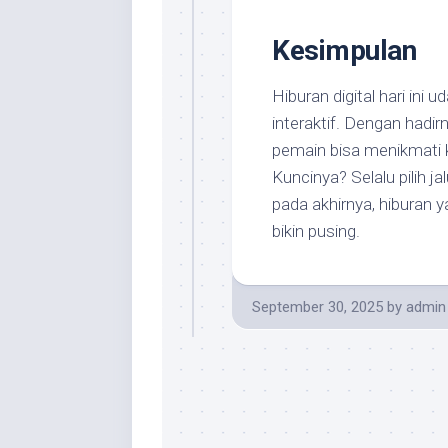
Kesimpulan
Hiburan digital hari ini
interaktif. Dengan hadir
pemain bisa menikmati 
Kuncinya? Selalu pilih 
pada akhirnya, hiburan y
bikin pusing.
September 30, 2025
by
admin