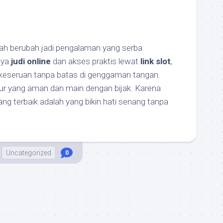
 udah berubah jadi pengalaman yang serba
nya
judi online
dan akses praktis lewat
link slot
,
keseruan tanpa batas di genggaman tangan.
jalur yang aman dan main dengan bijak. Karena
ang terbaik adalah yang bikin hati senang tanpa
Uncategorized
0