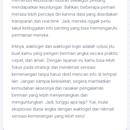
memenuhi kebutuhan hiburan sekaligus peluang
mendapatkan keuntungan. Bahkan, beberapa pemain
merasa lebih percaya diri karena data yang disediakan
transparan dan real-time. Jadi, mereka nggak perlu
takut ketinggalan info penting yang bisa memengaruhi
permainan mereka.
Intinya, waktogel dan waktogel login adalah solusi jitu
buat kamu yang pengen bermain angka secara praktis,
cepat, dan aman. Dengan layanan ini, kamu bisa lebih
fokus pada strategi dan menikmati sensasi
kemenangan tanpa harus ribet mencari info di tempat
lain. Jangan sampai kelewatan, segera manfaatkan
kemudahan aksesnya dan rasakan pengalaman
bermain yang lebih menyenangkan dan
menguntungkan. Jadi, tunggu apa lagi? Yuk, mulai
eksplorasi dunia angka dengan waktogel dan nikmati
sensasi kemenangan yang lebih seru!