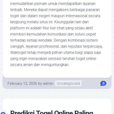
memudahkan pemain untuk mendapatkan layanan
terbaik. Mereka dapat mengakses berbagai pasaran
togel dari dalam negeri maupun internasional secara
langsung melalui situs ini. Keunggulan lain dari
platform ini adalah fitur live chat yang selalu aktif,
memberi kemudahan komunikasi dan solusi cepat
terhadap setiap kendala. Dengan kombinasi sistem
canggih, layanan profesional, dan reputasi terpercaya,
Waktogel tetap menjadi pilihan utama bagi siapa saja
yang ingin merasakan sensasi taruhan togel online
secara aman dan menguntungkan.
February 12, 2026
by
admin
Uncategorized
0
Prediksi Togel Online Paling