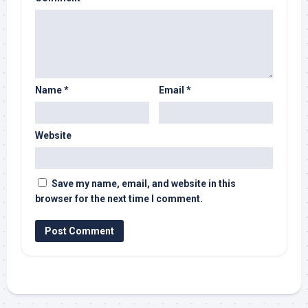
Name
*
Email
*
Website
Save my name, email, and website in this
browser for the next time I comment.