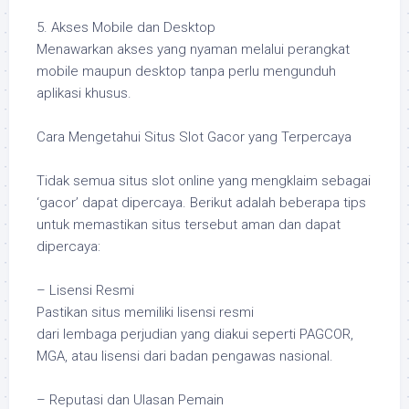
5. Akses Mobile dan Desktop
Menawarkan akses yang nyaman melalui perangkat
mobile maupun desktop tanpa perlu mengunduh
aplikasi khusus.
Cara Mengetahui Situs Slot Gacor yang Terpercaya
Tidak semua situs slot online yang mengklaim sebagai
‘gacor’ dapat dipercaya. Berikut adalah beberapa tips
untuk memastikan situs tersebut aman dan dapat
dipercaya:
– Lisensi Resmi
Pastikan situs memiliki lisensi resmi
dari lembaga perjudian yang diakui seperti PAGCOR,
MGA, atau lisensi dari badan pengawas nasional.
– Reputasi dan Ulasan Pemain