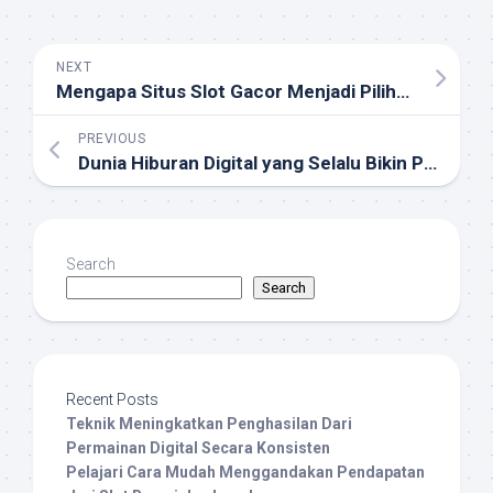
NEXT
Mengapa Situs Slot Gacor Menjadi Pilihan Utama dalam Dunia Game Digital
PREVIOUS
Dunia Hiburan Digital yang Selalu Bikin Penasaran
Search
Search
Recent Posts
Teknik Meningkatkan Penghasilan Dari
Permainan Digital Secara Konsisten
Pelajari Cara Mudah Menggandakan Pendapatan