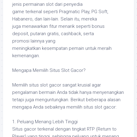
jenis permainan slot dari penyedia
game terkenal seperti Pragmatic Play, PG Soft,
Habanero, dan lain-lain. Selain itu, mereka
juga menawarkan fitur menarik seperti bonus
deposit, putaran gratis, cashback, serta
promosi lainnya yang
meningkatkan kesempatan pemain untuk meraih
kemenangan.
Mengapa Memilih Situs Slot Gacor?
Memilih situs slot gacor sangat krusial agar
pengalaman bermain Anda tidak hanya menyenangkan
tetapi juga menguntungkan. Berikut beberapa alasan
mengapa Anda sebaiknya memilih situs slot gacor:
1. Peluang Menang Lebih Tinggi
Situs gacor terkenal dengan tingkat RTP (Return to
Player) yang tinggi, sehingga peluang untuk menang