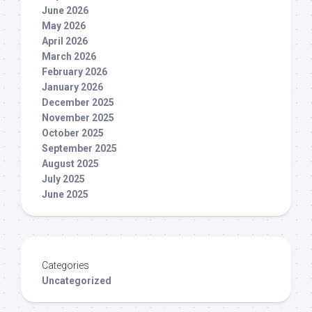
June 2026
May 2026
April 2026
March 2026
February 2026
January 2026
December 2025
November 2025
October 2025
September 2025
August 2025
July 2025
June 2025
Categories
Uncategorized