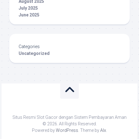
August 2025
July 2025
June 2025
Categories
Uncategorized
Situs Resmi Slot Gacor dengan Sistem Pembayaran Aman
© 2026. All Rights Reserved.
Powered by
WordPress
. Theme by
Alx
.