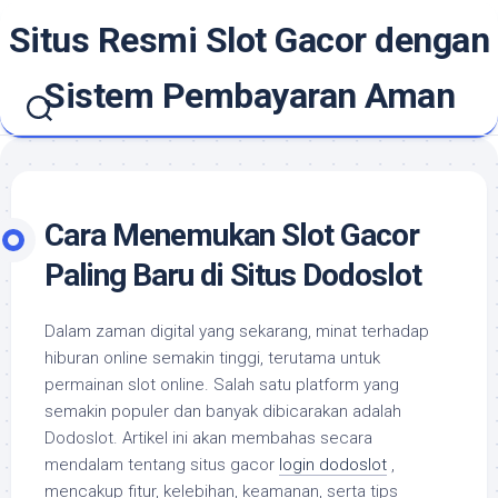
Skip
Situs Resmi Slot Gacor dengan
to
content
Sistem Pembayaran Aman
Cara Menemukan Slot Gacor
Paling Baru di Situs Dodoslot
Dalam zaman digital yang sekarang, minat terhadap
hiburan online semakin tinggi, terutama untuk
permainan slot online. Salah satu platform yang
semakin populer dan banyak dibicarakan adalah
Dodoslot. Artikel ini akan membahas secara
mendalam tentang situs gacor
login dodoslot
,
mencakup fitur, kelebihan, keamanan, serta tips