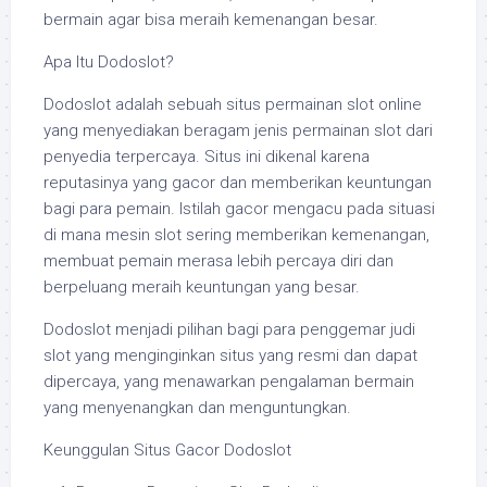
bermain agar bisa meraih kemenangan besar.
Apa Itu Dodoslot?
Dodoslot adalah sebuah situs permainan slot online
yang menyediakan beragam jenis permainan slot dari
penyedia terpercaya. Situs ini dikenal karena
reputasinya yang gacor dan memberikan keuntungan
bagi para pemain. Istilah gacor mengacu pada situasi
di mana mesin slot sering memberikan kemenangan,
membuat pemain merasa lebih percaya diri dan
berpeluang meraih keuntungan yang besar.
Dodoslot menjadi pilihan bagi para penggemar judi
slot yang menginginkan situs yang resmi dan dapat
dipercaya, yang menawarkan pengalaman bermain
yang menyenangkan dan menguntungkan.
Keunggulan Situs Gacor Dodoslot