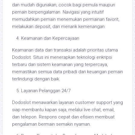
dan mudah digunakan, cocok bagi pemula maupun
pemain berpengalaman. Navigasi yang intuitif
memudahkan pemain menemukan permainan favorit,
melakukan deposit, dan menarik kemenangan.
Keamanan dan Kepercayaan
Keamanan data dan transaksi adalah prioritas utama
Dodoslot. Situs ini menerapkan teknologi enkripsi
terbaru dan sistem keamanan yang terpercaya,
memastikan semua data pribadi dan keuangan pemain
terlindungi dengan baik.
Layanan Pelanggan 24/7
Dodoslot menawarkan layanan customer support yang
siap membantu kapan saja, melalui live chat, email,
dan telepon. Respons cepat dan efisien membuat
pengalaman bermain semakin nyaman.