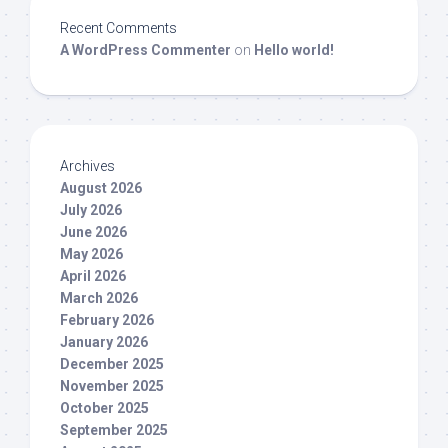
Recent Comments
A WordPress Commenter
on
Hello world!
Archives
August 2026
July 2026
June 2026
May 2026
April 2026
March 2026
February 2026
January 2026
December 2025
November 2025
October 2025
September 2025