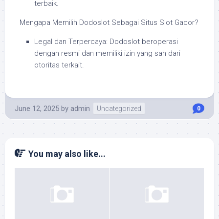
terbaik.
Mengapa Memilih Dodoslot Sebagai Situs Slot Gacor?
Legal dan Terpercaya: Dodoslot beroperasi
dengan resmi dan memiliki izin yang sah dari
otoritas terkait.
June 12, 2025
by
admin
Uncategorized
0
You may also like...