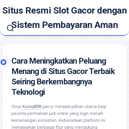
Skip
Situs Resmi Slot Gacor dengan
to
content
Sistem Pembayaran Aman
Cara Meningkatkan Peluang
Menang di Situs Gacor Terbaik
Seiring Berkembangnya
Teknologi
Situs
Kurnia898
gacor menjadi pilihan utama bagi
pecinta permainan judi online yang ingin meraih
kemenangan konsisten. Keberadaan platform ini
menawarkan berbagai fitur yang mendukung