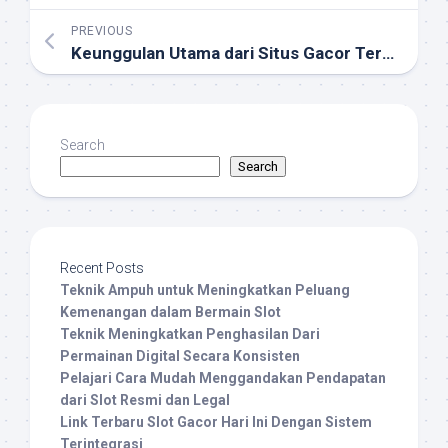
PREVIOUS
Keunggulan Utama dari Situs Gacor Terbaru yang Wajib Kamu Ketahui
Search
Search
Recent Posts
Teknik Ampuh untuk Meningkatkan Peluang
Kemenangan dalam Bermain Slot
Teknik Meningkatkan Penghasilan Dari
Permainan Digital Secara Konsisten
Pelajari Cara Mudah Menggandakan Pendapatan
dari Slot Resmi dan Legal
Link Terbaru Slot Gacor Hari Ini Dengan Sistem
Terintegrasi