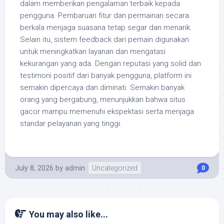
dalam memberikan pengalaman terbaik kepada
pengguna. Pembaruan fitur dan permainan secara
berkala menjaga suasana tetap segar dan menarik.
Selain itu, sistem feedback dari pemain digunakan
untuk meningkatkan layanan dan mengatasi
kekurangan yang ada. Dengan reputasi yang solid dan
testimoni positif dari banyak pengguna, platform ini
semakin dipercaya dan diminati. Semakin banyak
orang yang bergabung, menunjukkan bahwa situs
gacor mampu memenuhi ekspektasi serta menjaga
standar pelayanan yang tinggi.
July 8, 2026
by
admin
Uncategorized
0
You may also like...