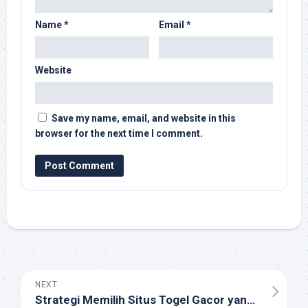
Name
*
Email
*
Website
Save my name, email, and website in this
browser for the next time I comment.
NEXT
Strategi Memilih Situs Togel Gacor yang Memberikan Peluang Terbesar