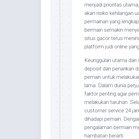
menjadi prioritas utama
akan risiko kehilangan ua
permainan yang lengka
bermain semakin menye
situs gacor terus menin
platform judi online y
Keunggulan utama dari s
deposit dan penarikan 
pemain untuk melakukan
lama. Dalam dunia perju
faktor penting agar pe
melakukan taruhan. Sela
customer service 24 ja
dihadapi pemain. Denga
pengalaman bermain men
hambatan berarti.