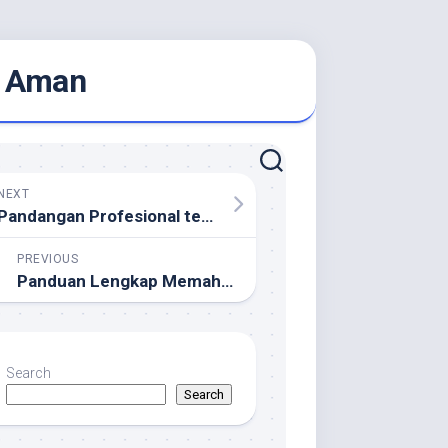
n Aman
NEXT
Pandangan Profesional tentang Situs Gacor yang Menawarkan Pelayanan Premium
PREVIOUS
Panduan Lengkap Memahami Pola Situs Gacor untuk Mendukung Keberhasilan Taruhan
Search
Search