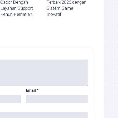
Gacor Dengan
Terbaik 2026 dengan
Layanan Support
Sistem Game
Penuh Perhatian
Inovatif
Email
*