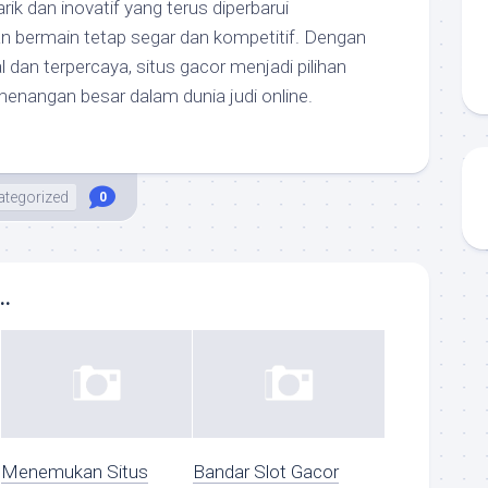
rik dan inovatif yang terus diperbarui
bermain tetap segar dan kompetitif. Dengan
 dan terpercaya, situs gacor menjadi pilihan
enangan besar dalam dunia judi online.
tegorized
0
..
Menemukan Situs
Bandar Slot Gacor