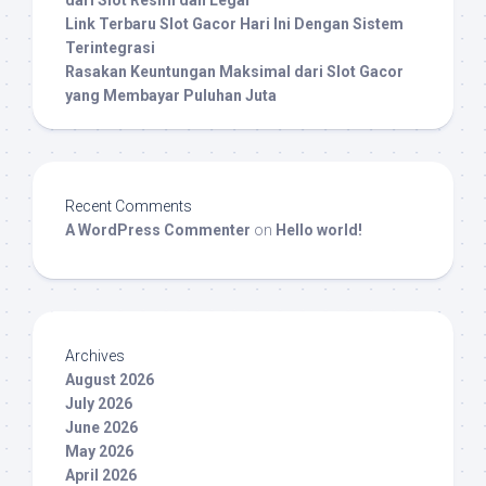
dari Slot Resmi dan Legal
Link Terbaru Slot Gacor Hari Ini Dengan Sistem
Terintegrasi
Rasakan Keuntungan Maksimal dari Slot Gacor
yang Membayar Puluhan Juta
Recent Comments
A WordPress Commenter
on
Hello world!
Archives
August 2026
July 2026
June 2026
May 2026
April 2026