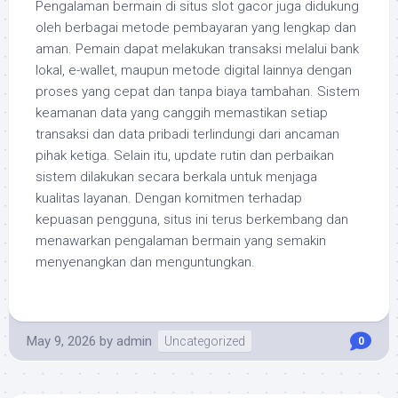
Pengalaman bermain di situs slot gacor juga didukung
oleh berbagai metode pembayaran yang lengkap dan
aman. Pemain dapat melakukan transaksi melalui bank
lokal, e-wallet, maupun metode digital lainnya dengan
proses yang cepat dan tanpa biaya tambahan. Sistem
keamanan data yang canggih memastikan setiap
transaksi dan data pribadi terlindungi dari ancaman
pihak ketiga. Selain itu, update rutin dan perbaikan
sistem dilakukan secara berkala untuk menjaga
kualitas layanan. Dengan komitmen terhadap
kepuasan pengguna, situs ini terus berkembang dan
menawarkan pengalaman bermain yang semakin
menyenangkan dan menguntungkan.
May 9, 2026
by
admin
Uncategorized
0