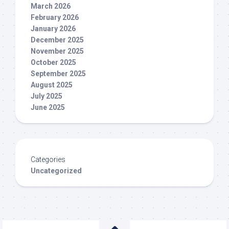
March 2026
February 2026
January 2026
December 2025
November 2025
October 2025
September 2025
August 2025
July 2025
June 2025
Categories
Uncategorized