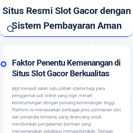
Skip
Situs Resmi Slot Gacor dengan
to
content
Sistem Pembayaran Aman
Faktor Penentu Kemenangan di
Situs Slot Gacor Berkualitas
slot
menjadi salah satu pilihan utama bagi para
penggemar judi online yang ingin meraih
keberuntungan dengan peluang kemenangan tinggi.
Platform ini menawarkan berbagai jenis permainan slot
dari penyedia ternama, yang dirancang untuk
memberikan pengalaman bermain yang
menyenangkan sekaligus menguntungkan. Dengan