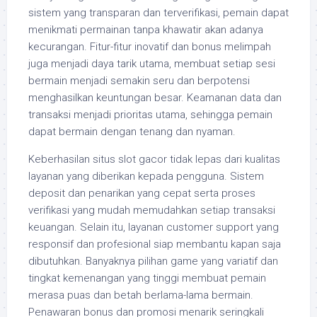
sistem yang transparan dan terverifikasi, pemain dapat
menikmati permainan tanpa khawatir akan adanya
kecurangan. Fitur-fitur inovatif dan bonus melimpah
juga menjadi daya tarik utama, membuat setiap sesi
bermain menjadi semakin seru dan berpotensi
menghasilkan keuntungan besar. Keamanan data dan
transaksi menjadi prioritas utama, sehingga pemain
dapat bermain dengan tenang dan nyaman.
Keberhasilan situs slot gacor tidak lepas dari kualitas
layanan yang diberikan kepada pengguna. Sistem
deposit dan penarikan yang cepat serta proses
verifikasi yang mudah memudahkan setiap transaksi
keuangan. Selain itu, layanan customer support yang
responsif dan profesional siap membantu kapan saja
dibutuhkan. Banyaknya pilihan game yang variatif dan
tingkat kemenangan yang tinggi membuat pemain
merasa puas dan betah berlama-lama bermain.
Penawaran bonus dan promosi menarik seringkali