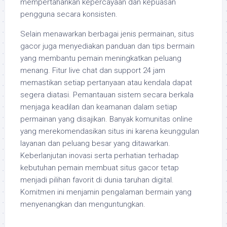
mempertahankan kepercayaan dan kepuasan
pengguna secara konsisten.
Selain menawarkan berbagai jenis permainan, situs
gacor juga menyediakan panduan dan tips bermain
yang membantu pemain meningkatkan peluang
menang. Fitur live chat dan support 24 jam
memastikan setiap pertanyaan atau kendala dapat
segera diatasi. Pemantauan sistem secara berkala
menjaga keadilan dan keamanan dalam setiap
permainan yang disajikan. Banyak komunitas online
yang merekomendasikan situs ini karena keunggulan
layanan dan peluang besar yang ditawarkan.
Keberlanjutan inovasi serta perhatian terhadap
kebutuhan pemain membuat situs gacor tetap
menjadi pilihan favorit di dunia taruhan digital.
Komitmen ini menjamin pengalaman bermain yang
menyenangkan dan menguntungkan.