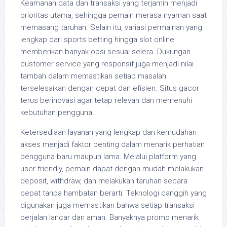
Keamanan data dan transaksi yang terjamin menjadi
prioritas utama, sehingga pemain merasa nyaman saat
memasang taruhan. Selain itu, variasi permainan yang
lengkap dari sports betting hingga slot online
memberikan banyak opsi sesuai selera. Dukungan
customer service yang responsif juga menjadi nilai
tambah dalam memastikan setiap masalah
terselesaikan dengan cepat dan efisien. Situs gacor
terus berinovasi agar tetap relevan dan memenuhi
kebutuhan pengguna.
Ketersediaan layanan yang lengkap dan kemudahan
akses menjadi faktor penting dalam menarik perhatian
pengguna baru maupun lama. Melalui platform yang
user-friendly, pemain dapat dengan mudah melakukan
deposit, withdraw, dan melakukan taruhan secara
cepat tanpa hambatan berarti. Teknologi canggih yang
digunakan juga memastikan bahwa setiap transaksi
berjalan lancar dan aman. Banyaknya promo menarik