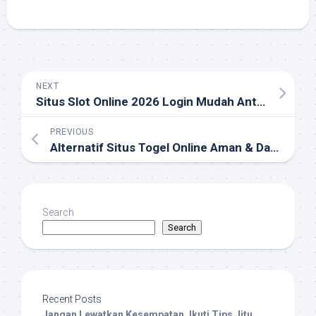
NEXT
Situs Slot Online 2026 Login Mudah Anti Blokir
PREVIOUS
Alternatif Situs Togel Online Aman & Data Macau Terbaru
Search
Search
Recent Posts
Jangan Lewatkan Kesempatan, Ikuti Tips Jitu