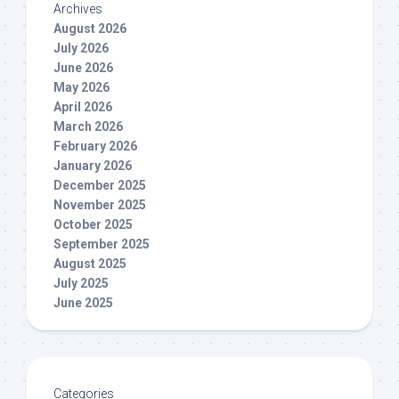
Archives
August 2026
July 2026
June 2026
May 2026
April 2026
March 2026
February 2026
January 2026
December 2025
November 2025
October 2025
September 2025
August 2025
July 2025
June 2025
Categories