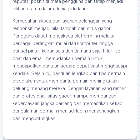
reputasi positif di mata pengguna dan tetap menjadi
pilihan utama dalam dunia judi daring.
Kemudahan akses dan layanan pelanggan yang
responsif menjadi nilai tambah dari situs gacor.
Pengguna dapat mengakses platform ini melalui
berbagai perangkat, mulai dari komputer hingga
ponsel pintar, kapan saja dan di mana saja. Fitur live
chat dan email memudahkan pemain untuk
mendapatkan bantuan secara cepat saat menghadapi
kendala. Selain itu, panduan lengkap dan tips bermain
disediakan untuk membantu pemain meningkatkan
peluang menang mereka. Dengan layanan yang ramah
dan profesional, situs gacor mampu membangun
kepercayaan jangka panjang dan memastikan setiap
pengalaman bermain menjadi lebih menyenangkan
dan menguntungkan.