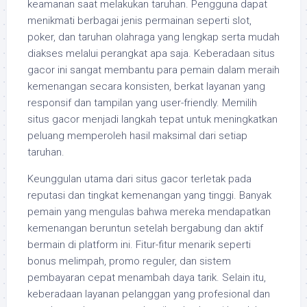
keamanan saat melakukan taruhan. Pengguna dapat
menikmati berbagai jenis permainan seperti slot,
poker, dan taruhan olahraga yang lengkap serta mudah
diakses melalui perangkat apa saja. Keberadaan situs
gacor ini sangat membantu para pemain dalam meraih
kemenangan secara konsisten, berkat layanan yang
responsif dan tampilan yang user-friendly. Memilih
situs gacor menjadi langkah tepat untuk meningkatkan
peluang memperoleh hasil maksimal dari setiap
taruhan.
Keunggulan utama dari situs gacor terletak pada
reputasi dan tingkat kemenangan yang tinggi. Banyak
pemain yang mengulas bahwa mereka mendapatkan
kemenangan beruntun setelah bergabung dan aktif
bermain di platform ini. Fitur-fitur menarik seperti
bonus melimpah, promo reguler, dan sistem
pembayaran cepat menambah daya tarik. Selain itu,
keberadaan layanan pelanggan yang profesional dan