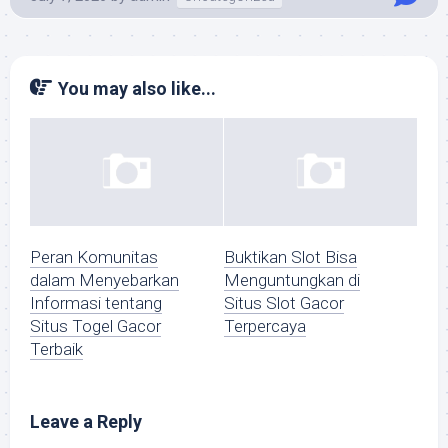
You may also like...
Peran Komunitas
Buktikan Slot Bisa
dalam Menyebarkan
Menguntungkan di
Informasi tentang
Situs Slot Gacor
Situs Togel Gacor
Terpercaya
Terbaik
Leave a Reply