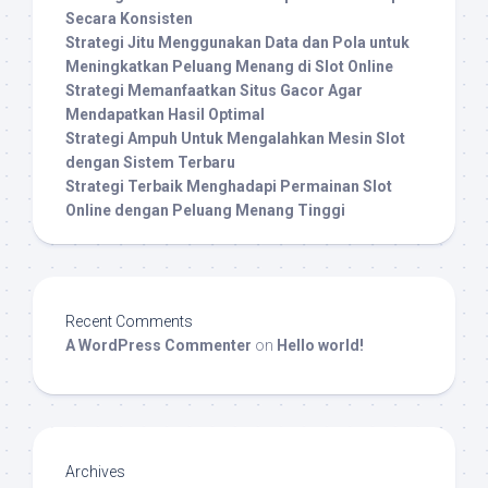
Secara Konsisten
Strategi Jitu Menggunakan Data dan Pola untuk
Meningkatkan Peluang Menang di Slot Online
Strategi Memanfaatkan Situs Gacor Agar
Mendapatkan Hasil Optimal
Strategi Ampuh Untuk Mengalahkan Mesin Slot
dengan Sistem Terbaru
Strategi Terbaik Menghadapi Permainan Slot
Online dengan Peluang Menang Tinggi
Recent Comments
A WordPress Commenter
on
Hello world!
Archives