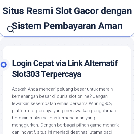
Skip
Situs Resmi Slot Gacor dengan
to
content
Sistem Pembayaran Aman
Login Cepat via Link Alternatif
Slot303 Terpercaya
Apakah Anda mencari peluang besar untuk meraih
kemenangan besar di dunia slot online? Jangan
lewatkan kesempatan emas bersama Winning303,
platform terpercaya yang menawarkan pengalaman
bermain maksimal dan kemenangan yang
menggiurkan. Dengan berbagai pilihan game menarik
dan inovatif, situs ini menjadi destinasi utama bagi