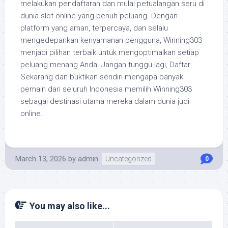
melakukan pendaftaran dan mulai petualangan seru di
dunia slot online yang penuh peluang. Dengan
platform yang aman, terpercaya, dan selalu
mengedepankan kenyamanan pengguna, Winning303
menjadi pilihan terbaik untuk mengoptimalkan setiap
peluang menang Anda. Jangan tunggu lagi, Daftar
Sekarang dan buktikan sendiri mengapa banyak
pemain dari seluruh Indonesia memilih Winning303
sebagai destinasi utama mereka dalam dunia judi
online.
March 13, 2026
by
admin
Uncategorized
0
You may also like...