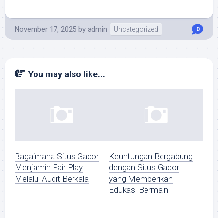
November 17, 2025
by
admin
Uncategorized
0
You may also like...
Bagaimana Situs Gacor
Keuntungan Bergabung
Menjamin Fair Play
dengan Situs Gacor
Melalui Audit Berkala
yang Memberikan
Edukasi Bermain