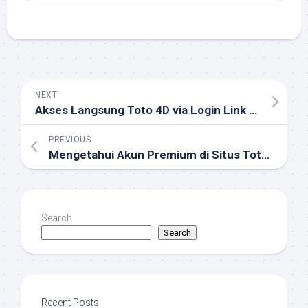
NEXT
Akses Langsung Toto 4D via Login Link Teruji
PREVIOUS
Mengetahui Akun Premium di Situs Toto Gacor untuk Pengalaman Lebih Maksimal
Search
Search
Recent Posts