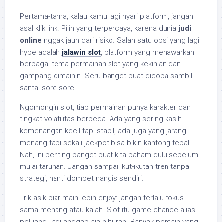
Pertama-tama, kalau kamu lagi nyari platform, jangan
asal klik link. Pilih yang terpercaya, karena dunia
judi
online
nggak jauh dari risiko. Salah satu opsi yang lagi
hype adalah
jalawin slot
, platform yang menawarkan
berbagai tema permainan slot yang kekinian dan
gampang dimainin. Seru banget buat dicoba sambil
santai sore-sore.
Ngomongin slot, tiap permainan punya karakter dan
tingkat volatilitas berbeda. Ada yang sering kasih
kemenangan kecil tapi stabil, ada juga yang jarang
menang tapi sekali jackpot bisa bikin kantong tebal.
Nah, ini penting banget buat kita paham dulu sebelum
mulai taruhan. Jangan sampai ikut-ikutan tren tanpa
strategi, nanti dompet nangis sendiri.
Trik asik biar main lebih enjoy: jangan terlalu fokus
sama menang atau kalah. Slot itu game chance alias
peluang, jadi anggap aja hiburan. Banyak pemain yang