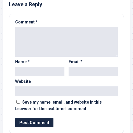
Leave a Reply
Comment
*
Name
*
Email
*
Website
Save my name, email, and website in this
browser for the next time I comment.