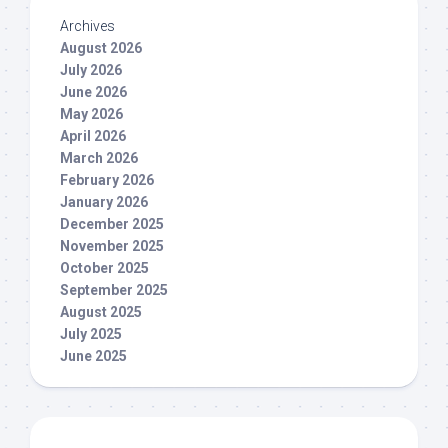
Archives
August 2026
July 2026
June 2026
May 2026
April 2026
March 2026
February 2026
January 2026
December 2025
November 2025
October 2025
September 2025
August 2025
July 2025
June 2025