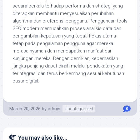
secara berkala terhadap performa dan strategi yang
diterapkan membantu menyesuaikan perubahan
algoritma dan preferensi pengguna. Penggunaan tools
SEO modern memudahkan proses analisis data dan
pengambilan keputusan yang tepat. Fokus utama
tetap pada pengalaman pengguna agar mereka
merasa nyaman dan mendapatkan manfaat dari
kunjungan mereka. Dengan demikian, keberhasilan
jangka panjang dapat diraih melalui pendekatan yang
terintegrasi dan terus berkembang sesuai kebutuhan
pasar digital.
March 20, 2026
by
admin
Uncategorized
0
You may also like...