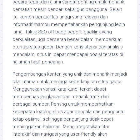
secara tepat dan alami sangat penting untuk menarik
perhatian mesin pencari sekaligus pengguna. Selain
itu, konten berkualitas tinggi yang relevan dan
informatif mampu mempertahankan pengunjung lebih
lama. Taktik SEO off-page seperti backlink yang
berkualitas juga berperan besar dalam memperkuat
otoritas situs gacor. Dengan konsistensi dan analisis
mendalam, situs ini dapat mencapai posisi teratas di
halaman hasil pencarian.
Pengembangan konten yang unik dan menarik menjadi
pilar utama untuk menjaga keberlanjutan situs gacor.
Menggunakan variasi kata kunci terkait dapat
memperluas jangkauan dan menarik trafik dari
berbagai sumber. Penting untuk memperhatikan
kecepatan loading situs agar pengalaman pengguna
tetap optimal, sehingga pengunjung tidak cepat
meninggalkan halaman. Mengintegrasikan fitur
interaktif dan navigasi yang user-friendly akan