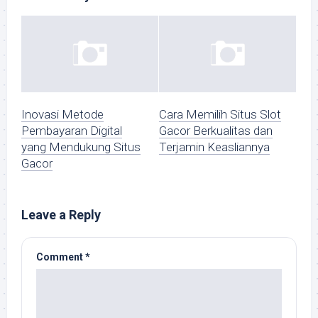
Inovasi Metode
Cara Memilih Situs Slot
Pembayaran Digital
Gacor Berkualitas dan
yang Mendukung Situs
Terjamin Keasliannya
Gacor
Leave a Reply
Comment
*