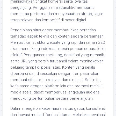
meningkatkan tingkat konversi serta loyalitas
pengunjung. Penggunaan alat analitik membantu
memantau performa dan menyesuaikan strategi agar
tetap relevan dan kompetitif di pasar digital.
Pengelolaan situs gacor membutuhkan perhatian
terhadap aspek teknis dan konten secara bersamaan.
Memastikan struktur website yang rapi dan ramah SEO
akan mendukung indeksasi mesin pencari secara lebih
efektif. Penggunaan meta tag, deskripsi yang menarik,
serta URL yang bersih turut andil dalam meningkatkan
peluang tampil di posisi atas. Konten yang selalu
diperbarui dan disesuaikan dengan tren pasar akan
membuat situs tetap relevan dan diminati. Selain itu,
kerja sama dengan platform lain dan promosi melalui
media sosial dapat memperluas jangkauan audiens,
mendukung pertumbuhan secara berkelanjutan.
Dalam mengelola keberhasilan situs gacor, konsistensi
dan inovasi menjadi fondasi utama. Melakukan evaluasi