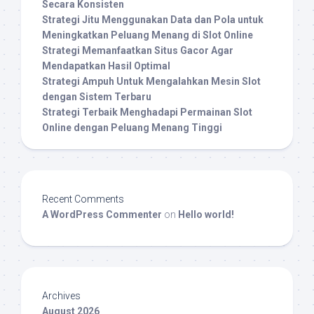
Secara Konsisten
Strategi Jitu Menggunakan Data dan Pola untuk
Meningkatkan Peluang Menang di Slot Online
Strategi Memanfaatkan Situs Gacor Agar
Mendapatkan Hasil Optimal
Strategi Ampuh Untuk Mengalahkan Mesin Slot
dengan Sistem Terbaru
Strategi Terbaik Menghadapi Permainan Slot
Online dengan Peluang Menang Tinggi
Recent Comments
A WordPress Commenter
on
Hello world!
Archives
August 2026