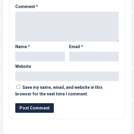
Comment
*
Name
*
Email
*
Website
Save my name, email, and website in this
browser for the next time I comment.