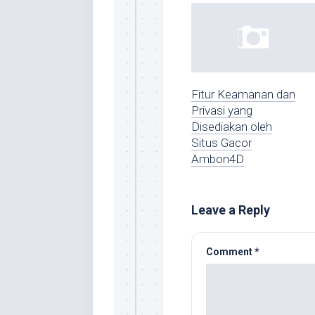
Fitur Keamanan dan
Privasi yang
Disediakan oleh
Situs Gacor
Ambon4D
Leave a Reply
Comment
*