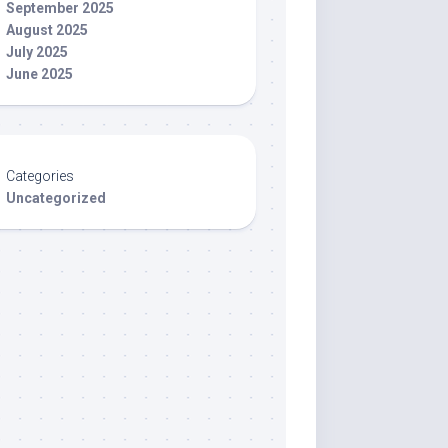
September 2025
August 2025
July 2025
June 2025
Categories
Uncategorized