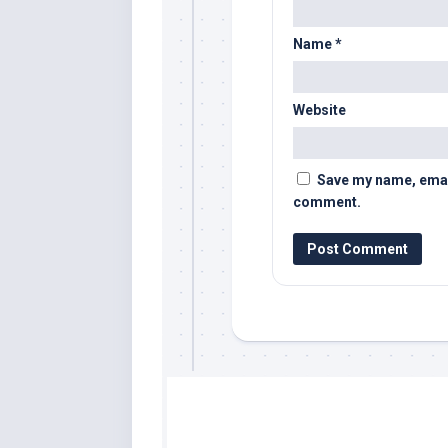
Name
*
Website
Save my name, email,
comment.