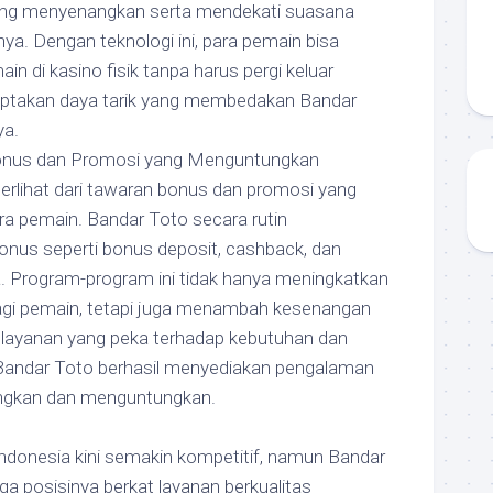
ng menyenangkan serta mendekati suasana
a. Dengan teknologi ini, para pemain bisa
n di kasino fisik tanpa harus pergi keluar
ciptakan daya tarik yang membedakan Bandar
ya.
onus dan Promosi yang Menguntungkan
terlihat dari tawaran bonus dan promosi yang
a pemain. Bandar Toto secara rutin
nus seperti bonus deposit, cashback, dan
a. Program-program ini tidak hanya meningkatkan
gi pemain, tetapi juga menambah kesenangan
layanan yang peka terhadap kebutuhan dan
 Bandar Toto berhasil menyediakan pengalaman
ngkan dan menguntungkan.
 Indonesia kini semakin kompetitif, namun Bandar
a posisinya berkat layanan berkualitas