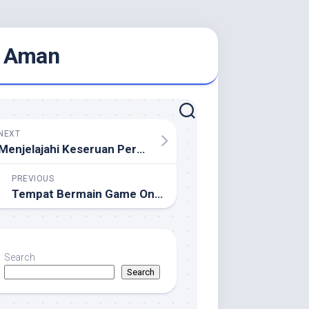
n Aman
NEXT
Menjelajahi Keseruan Permainan Slot Online yang Bikin Main Jadi Lebih Asyik
PREVIOUS
Tempat Bermain Game Online Populer dengan Jackpot Menguntungkan
Search
Search