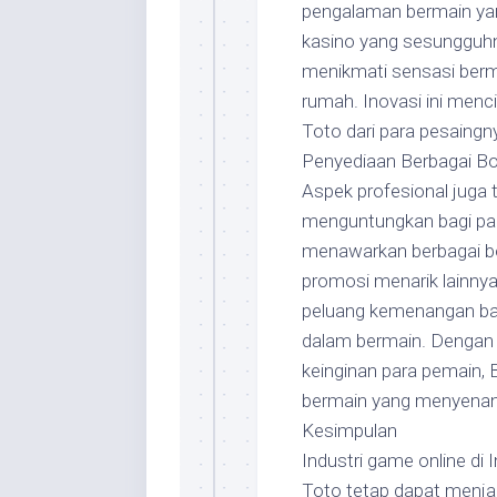
pengalaman bermain ya
kasino yang sesungguhny
menikmati sensasi bermai
rumah. Inovasi ini men
Toto dari para pesaingn
Penyediaan Berbagai B
Aspek profesional juga 
menguntungkan bagi par
menawarkan berbagai bo
promosi menarik lainny
peluang kemenangan ba
dalam bermain. Dengan 
keinginan para pemain,
bermain yang menyena
Kesimpulan
Industri game online di
Toto tetap dapat menjag