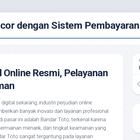
Gacor dengan Sistem Pembayara
 Online Resmi, Pelayanan
man
gital sekarang, industri perjudian online
erikan banyak inovasi dan layanan profesional.
i pasar ini adalah Bandar Toto, terkenal karena
permainan menarik, dan tingkat keamanan yang
dar Toto sangat tergantung pada layanan