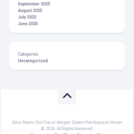
September 2025
August 2025
July 2025
June 2025
Categories
Uncategorized
Situs Resmi Slot Gacor dengan Sistem Pembayaran Aman
© 2026. All Rights Reserved.