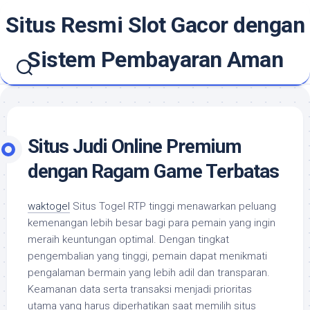
Skip
Situs Resmi Slot Gacor dengan
to
content
Sistem Pembayaran Aman
Situs Judi Online Premium
dengan Ragam Game Terbatas
waktogel
Situs Togel RTP tinggi menawarkan peluang
kemenangan lebih besar bagi para pemain yang ingin
meraih keuntungan optimal. Dengan tingkat
pengembalian yang tinggi, pemain dapat menikmati
pengalaman bermain yang lebih adil dan transparan.
Keamanan data serta transaksi menjadi prioritas
utama yang harus diperhatikan saat memilih situs