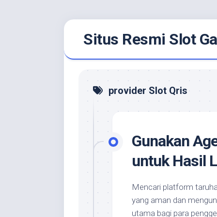
Skip
Situs Resmi Slot 
to
content
provider Slot Qris
Gunakan Agen
untuk Hasil 
Mencari platform taru
yang aman dan mengun
utama bagi para pengg