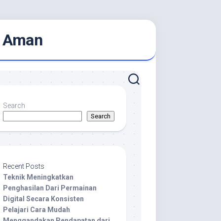
n Aman
Search
Search
Recent Posts
Teknik Meningkatkan
Penghasilan Dari Permainan
Digital Secara Konsisten
Pelajari Cara Mudah
Menggandakan Pendapatan dari