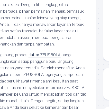
an akses. Dengan fitur lengkap, situs
erbagai pilihan permainan menarik, termasuk
 dan permainan kasino lainnya yang siap menguji
 Anda. Tidak hanya menawarkan layanan terbaik,
ikan setiap transaksi berjalan lancar melalui
kemudahan akses, membuat pengalaman
nangkan dan tanpa hambatan.
ergabung, proses
daftar ZEUSBOLA
sangat
ngkinkan setiap pengguna baru langsung
ntungan yang tersedia. Setelah mendaftar, Anda
ggulan seperti ZEUSBOLA login yang simpel dan
tidak perlu khawatir mengalami kesulitan saat
 itu, situs ini menyediakan informasi ZEUSBOLA
memberi peluang untuk mendapatkan tips dan trik
n mudah diraih. Dengan begitu, setiap langkah
bawa Anda lebih dekat ke kemenangan besar