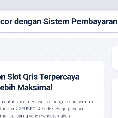
Gacor dengan Sistem Pembayara
 Slot Qris Terpercaya
Lebih Maksimal
han online yang menawarkan pengalaman bermain
tungkan? ZEUSBOLA hadir sebagai jawaban
emar judi daring yang mengutamakan