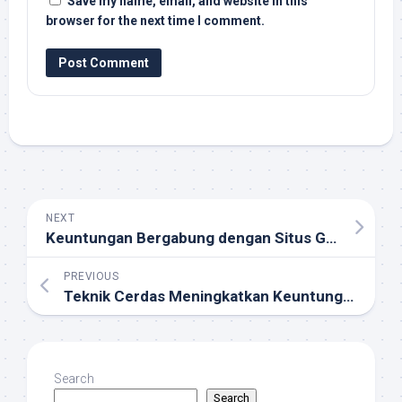
Save my name, email, and website in this
browser for the next time I comment.
NEXT
Keuntungan Bergabung dengan Situs Gacor yang Memberikan Edukasi Bermain
PREVIOUS
Teknik Cerdas Meningkatkan Keuntungan di Situs Toto
Search
Search