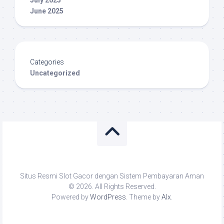
July 2025
June 2025
Categories
Uncategorized
Situs Resmi Slot Gacor dengan Sistem Pembayaran Aman
© 2026. All Rights Reserved.
Powered by
WordPress
. Theme by
Alx
.