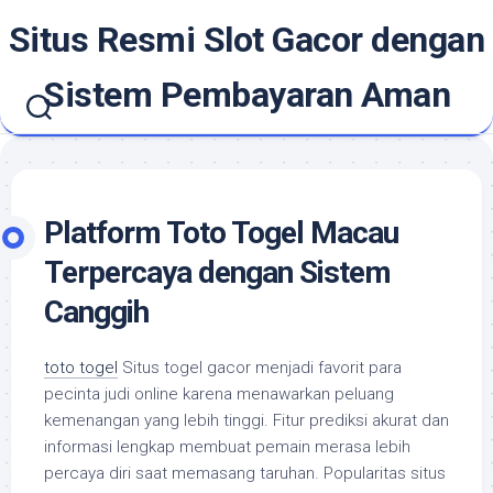
Skip
Situs Resmi Slot Gacor dengan
to
content
Sistem Pembayaran Aman
Platform Toto Togel Macau
Terpercaya dengan Sistem
Canggih
toto togel
Situs togel gacor menjadi favorit para
pecinta judi online karena menawarkan peluang
kemenangan yang lebih tinggi. Fitur prediksi akurat dan
informasi lengkap membuat pemain merasa lebih
percaya diri saat memasang taruhan. Popularitas situs