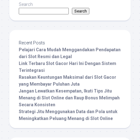
Search
Search
Recent Posts
Pelajari Cara Mudah Menggandakan Pendapatan
dari Slot Resmi dan Legal
Link Terbaru Slot Gacor Hari Ini Dengan Sistem
Terintegrasi
Rasakan Keuntungan Maksimal dari Slot Gacor
yang Membayar Puluhan Juta
Jangan Lewatkan Kesempatan, Ikuti Tips Jitu
Menang di Slot Online dan Raup Bonus Melimpah
Secara Konsisten
Strategi Jitu Menggunakan Data dan Pola untuk
Meningkatkan Peluang Menang di Slot Online