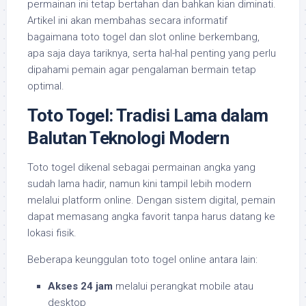
permainan ini tetap bertahan dan bahkan kian diminati.
Artikel ini akan membahas secara informatif
bagaimana toto togel dan slot online berkembang,
apa saja daya tariknya, serta hal-hal penting yang perlu
dipahami pemain agar pengalaman bermain tetap
optimal.
Toto Togel: Tradisi Lama dalam
Balutan Teknologi Modern
Toto togel dikenal sebagai permainan angka yang
sudah lama hadir, namun kini tampil lebih modern
melalui platform online. Dengan sistem digital, pemain
dapat memasang angka favorit tanpa harus datang ke
lokasi fisik.
Beberapa keunggulan toto togel online antara lain:
Akses 24 jam
melalui perangkat mobile atau
desktop