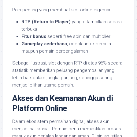
Poin penting yang membuat slot online digemari:
RTP (Return to Player)
yang ditampilkan secara
terbuka
Fitur bonus
seperti free spin dan multiplier
Gameplay sederhana
, cocok untuk pemula
maupun pemain berpengalaman
Sebagai ilustrasi, slot dengan RTP di atas 96% secara
statistik memberikan peluang pengembalian yang
lebih baik dalam jangka panjang, sehingga sering
menjadi pilihan utama pemain.
Akses dan Keamanan Akun di
Platform Online
Dalam ekosistem permainan digital, akses akun
menjadi hal krusial. Pemain perlu memastikan proses
masuk akun berjalan lancar dan aman. Di sinilah istilah