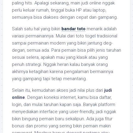
paling hits. Apalagi sekarang, main judi online nggak
perlu keluar rumah, tinggal buka HP atau laptop,
semuanya bisa diakses dengan cepat dan gampang.
Salah satu hal yang bikin
bandar toto
menarik adalah
variasi permainannya. Mulai dari toto togel tradisional
sampai permainan modern yang bikin jantung deg-
degan, semua ada. Para pemain bisa pilih jenis taruhan
sesuai selera, apakah mau yang klasik atau yang
penuh strategi. Nggak heran kalau banyak orang
akhirnya ketagihan karena pengalaman bermainnya
yang gampang tapi tetap menantang.
Selain itu, kemudahan akses jadi nilai plus dari
judi
online
. Dengan koneksi internet, kamu bisa daftar,
login, dan mulai taruhan kapan saja. Banyak platform
menyediakan interface yang user-friendly, jadi nggak
bikin bingung pemain baru sekalipun. Ada juga fitur
bonus dan promo yang sering bikin pemain makin