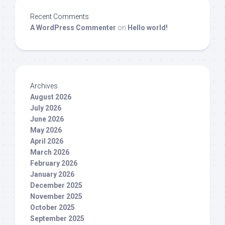
Recent Comments
A WordPress Commenter
on
Hello world!
Archives
August 2026
July 2026
June 2026
May 2026
April 2026
March 2026
February 2026
January 2026
December 2025
November 2025
October 2025
September 2025