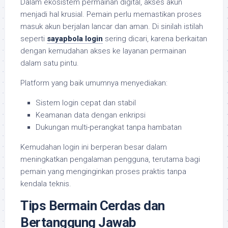
Dalam ekosistem permainan digital, akses akun
menjadi hal krusial. Pemain perlu memastikan proses
masuk akun berjalan lancar dan aman. Di sinilah istilah
seperti
sayapbola login
sering dicari, karena berkaitan
dengan kemudahan akses ke layanan permainan
dalam satu pintu.
Platform yang baik umumnya menyediakan:
Sistem login cepat dan stabil
Keamanan data dengan enkripsi
Dukungan multi-perangkat tanpa hambatan
Kemudahan login ini berperan besar dalam
meningkatkan pengalaman pengguna, terutama bagi
pemain yang menginginkan proses praktis tanpa
kendala teknis.
Tips Bermain Cerdas dan
Bertanggung Jawab