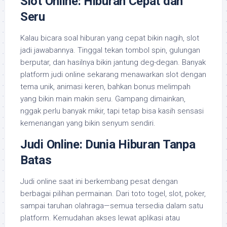
Slot Online: Hiburan Cepat dan
Seru
Kalau bicara soal hiburan yang cepat bikin nagih, slot
jadi jawabannya. Tinggal tekan tombol spin, gulungan
berputar, dan hasilnya bikin jantung deg-degan. Banyak
platform judi online sekarang menawarkan slot dengan
tema unik, animasi keren, bahkan bonus melimpah
yang bikin main makin seru. Gampang dimainkan,
nggak perlu banyak mikir, tapi tetap bisa kasih sensasi
kemenangan yang bikin senyum sendiri.
Judi Online: Dunia Hiburan Tanpa
Batas
Judi online saat ini berkembang pesat dengan
berbagai pilihan permainan. Dari toto togel, slot, poker,
sampai taruhan olahraga—semua tersedia dalam satu
platform. Kemudahan akses lewat aplikasi atau