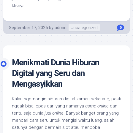
kliknya.
September 17, 2025
by
admin
Uncategorized
0
Menikmati Dunia Hiburan
Digital yang Seru dan
Mengasyikkan
Kalau ngomongin hiburan digital zaman sekarang, pasti
nggak bisa lepas dari yang namanya
game online
dan
tentu saja dunia
judi online
. Banyak banget orang yang
mencari cara seru untuk mengisi waktu luang, salah
satunya dengan bermain slot atau mencoba