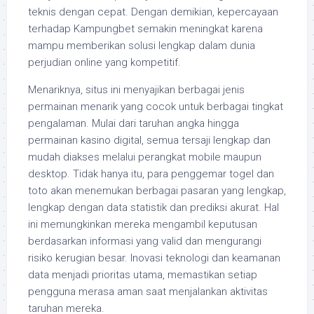
teknis dengan cepat. Dengan demikian, kepercayaan
terhadap Kampungbet semakin meningkat karena
mampu memberikan solusi lengkap dalam dunia
perjudian online yang kompetitif.
Menariknya, situs ini menyajikan berbagai jenis
permainan menarik yang cocok untuk berbagai tingkat
pengalaman. Mulai dari taruhan angka hingga
permainan kasino digital, semua tersaji lengkap dan
mudah diakses melalui perangkat mobile maupun
desktop. Tidak hanya itu, para penggemar togel dan
toto akan menemukan berbagai pasaran yang lengkap,
lengkap dengan data statistik dan prediksi akurat. Hal
ini memungkinkan mereka mengambil keputusan
berdasarkan informasi yang valid dan mengurangi
risiko kerugian besar. Inovasi teknologi dan keamanan
data menjadi prioritas utama, memastikan setiap
pengguna merasa aman saat menjalankan aktivitas
taruhan mereka.