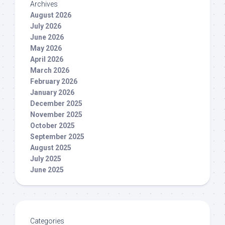
Archives
August 2026
July 2026
June 2026
May 2026
April 2026
March 2026
February 2026
January 2026
December 2025
November 2025
October 2025
September 2025
August 2025
July 2025
June 2025
Categories