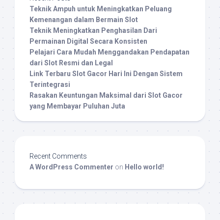
Teknik Ampuh untuk Meningkatkan Peluang
Kemenangan dalam Bermain Slot
Teknik Meningkatkan Penghasilan Dari
Permainan Digital Secara Konsisten
Pelajari Cara Mudah Menggandakan Pendapatan
dari Slot Resmi dan Legal
Link Terbaru Slot Gacor Hari Ini Dengan Sistem
Terintegrasi
Rasakan Keuntungan Maksimal dari Slot Gacor
yang Membayar Puluhan Juta
Recent Comments
A WordPress Commenter
on
Hello world!