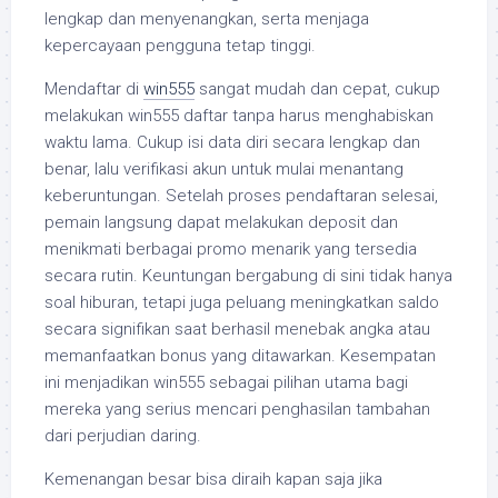
lengkap dan menyenangkan, serta menjaga
kepercayaan pengguna tetap tinggi.
Mendaftar di
win555
sangat mudah dan cepat, cukup
melakukan win555 daftar tanpa harus menghabiskan
waktu lama. Cukup isi data diri secara lengkap dan
benar, lalu verifikasi akun untuk mulai menantang
keberuntungan. Setelah proses pendaftaran selesai,
pemain langsung dapat melakukan deposit dan
menikmati berbagai promo menarik yang tersedia
secara rutin. Keuntungan bergabung di sini tidak hanya
soal hiburan, tetapi juga peluang meningkatkan saldo
secara signifikan saat berhasil menebak angka atau
memanfaatkan bonus yang ditawarkan. Kesempatan
ini menjadikan win555 sebagai pilihan utama bagi
mereka yang serius mencari penghasilan tambahan
dari perjudian daring.
Kemenangan besar bisa diraih kapan saja jika