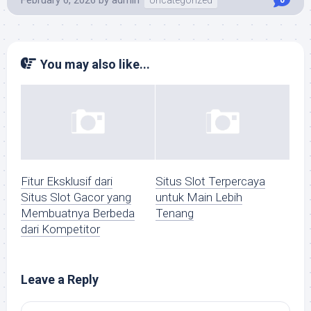
February 6, 2026
by
admin
Uncategorized
0
You may also like...
Fitur Eksklusif dari
Situs Slot Terpercaya
Situs Slot Gacor yang
untuk Main Lebih
Membuatnya Berbeda
Tenang
dari Kompetitor
Leave a Reply