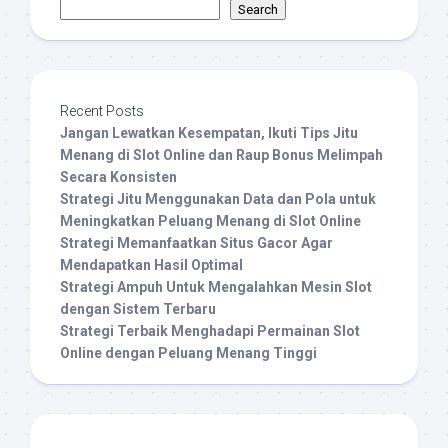
Search
Recent Posts
Jangan Lewatkan Kesempatan, Ikuti Tips Jitu
Menang di Slot Online dan Raup Bonus Melimpah
Secara Konsisten
Strategi Jitu Menggunakan Data dan Pola untuk
Meningkatkan Peluang Menang di Slot Online
Strategi Memanfaatkan Situs Gacor Agar
Mendapatkan Hasil Optimal
Strategi Ampuh Untuk Mengalahkan Mesin Slot
dengan Sistem Terbaru
Strategi Terbaik Menghadapi Permainan Slot
Online dengan Peluang Menang Tinggi