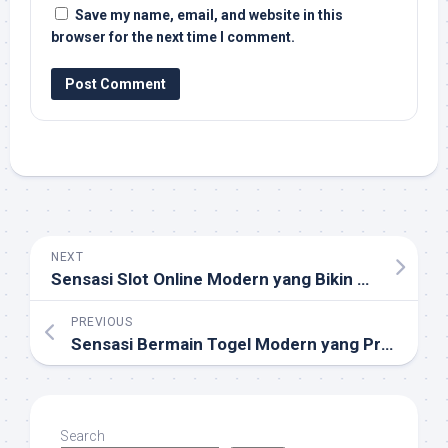
Save my name, email, and website in this
browser for the next time I comment.
NEXT
Sensasi Slot Online Modern yang Bikin Main Makin Enjoy
PREVIOUS
Sensasi Bermain Togel Modern yang Praktis dan Menghibur
Search