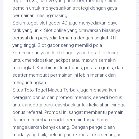
togel 4D, 3D, dan 2D yang fleksibel, memungkinkan
pemain untuk menyesuaikan strategi dengan gaya
permainan masing-masing.
Selain togel, slot gacor 4D juga menyediakan daya
tarik yang unik. Slot online yang ditawarkan biasanya
berasal dari penyedia ternama dengan tingkat RTP
yang tinggi. Slot gacor sering memiliki pola
kemenangan yang lebih tinggi, yang berarti peluang
untuk mendapatkan jackpot atau maxwin semakin
meningkat. Kombinasi fitur bonus, putaran gratis, dan
scatter membuat permainan ini lebih menarik dan
menguntungkan.
Situs Toto Togel Macau Terbaik juga menawarkan
beragam bonus dan promosi menarik, seperti bonus
untuk anggota baru, cashback untuk kekalahan, hingga
bonus referral. Promosi ini sangat membantu pemain
dalam menambah modal bermain tanpa harus
mengeluarkan banyak uang. Dengan pengelolaan
modal yang baik, peluang untuk meraih kemenangan