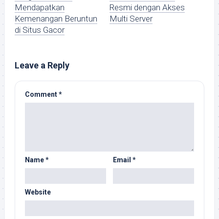
Mendapatkan
Resmi dengan Akses
Kemenangan Beruntun
Multi Server
di Situs Gacor
Leave a Reply
Comment
*
Name
*
Email
*
Website