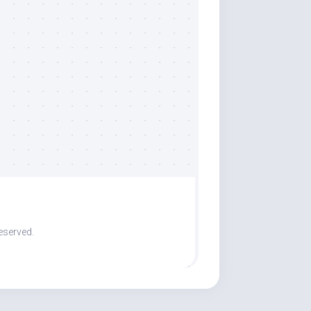
eserved.