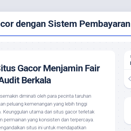
Gacor dengan Sistem Pembayara
itus Gacor Menjamin Fair
Audit Berkala
semakin diminati oleh para pecinta taruhan
an peluang kemenangan yang lebih tinggi
a. Keunggulan utama dari situs gacor terletak
an permainan yang konsisten dan terpercaya.
gandalkan situs ini untuk mendapatkan