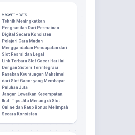
Recent Posts
Teknik Meningkatkan
Penghasilan Dari Permainan
Digital Secara Konsisten
Pelajari Cara Mudah
Menggandakan Pendapatan dari
Slot Resmi dan Legal
Link Terbaru Slot Gacor Hari Ini
Dengan Sistem Terintegrasi
Rasakan Keuntungan Maksimal
dari Slot Gacor yang Membayar
Puluhan Juta
Jangan Lewatkan Kesempatan,
Ikuti Tips Jitu Menang di Slot
Online dan Raup Bonus Melimpah
Secara Konsisten