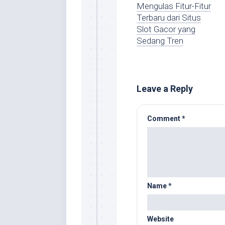
Mengulas Fitur-Fitur
Terbaru dari Situs
Slot Gacor yang
Sedang Tren
Leave a Reply
Comment
*
Name
*
Website