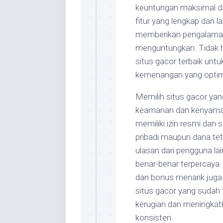
keuntungan maksimal da
fitur yang lengkap dan 
memberikan pengalaman
menguntungkan. Tidak h
situs gacor terbaik un
kemenangan yang optima
Memilih situs gacor ya
keamanan dan kenyamana
memiliki izin resmi da
pribadi maupun dana tetap
ulasan dari pengguna lai
benar-benar terpercaya.
dan bonus menarik juga
situs gacor yang sudah t
kerugian dan meningkat
konsisten.