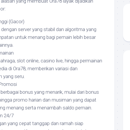
 alasan yang membuat Ora78 layak dijadikan
or:
ggi (Gacor)
l dengan server yang stabil dan algoritma yang
mpatan untuk menang bagi pemain lebih besar
ainnya.
mainan
lahraga, slot online, casino live, hingga permainan
dia di Ora78, memberikan variasi dan
 yang seru.
Promosi
berbagai bonus yang menarik, mulai dari bonus
 hingga promo harian dan musiman yang dapat
ang menang serta menambah saldo pemain.
n 24/7
gan yang cepat tanggap dan ramah siap