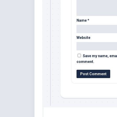
Name
*
Website
Save my name, email,
comment.