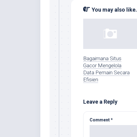
You may also like.
Bagaimana Situs
Gacor Mengelola
Data Pemain Secara
Efisien
Leave a Reply
Comment
*