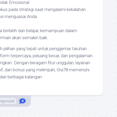
 Tidak Emosional
okus pada strategi saat mengalami kekalahan.
si menguasai Anda.
a berlatih dan belajar, kemampuan dalam
rmain akan semakin baik.
h pilihan yang tepat untuk penggemar taruhan
tform terpercaya, peluang besar, dan pengalaman
gkan. Dengan beragam fitur unggulan, layanan
if, dan bonus yang melimpah, Ora78 memenuhi
ari berbagai kalangan.
egorized
0