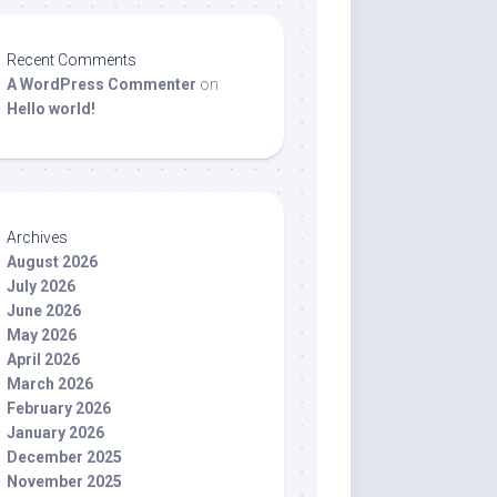
Recent Comments
A WordPress Commenter
on
Hello world!
Archives
August 2026
July 2026
June 2026
May 2026
April 2026
March 2026
February 2026
January 2026
December 2025
November 2025