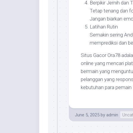
Berpikir Jernih dan
Tetap tenang dan f
Jangan biarkan emo
Latihan Rutin
Semakin sering And
memprediksi dan be
Situs Gacor Ora78 adala
online yang mencari pla
bermain yang menguntun
pelanggan yang respons
kebutuhan para pemain d
June 5, 2025
by
admin
Uncat