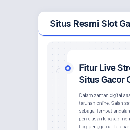
Skip
Situs Resmi Slot 
to
content
Fitur Live S
Situs Gacor
Dalam zaman digital saa
taruhan online. Salah s
sebagai tempat andalan 
penjelasan lengkap me
bagi penggemar taruhan,