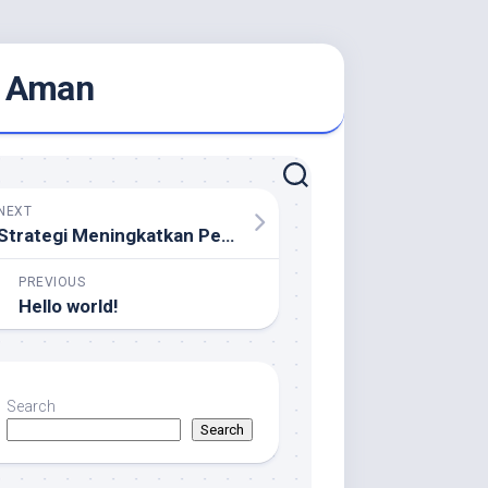
n Aman
NEXT
Strategi Meningkatkan Peluang Menang di Situs Pohon4D Gacor Melalui Analisis Statistik
PREVIOUS
Hello world!
Search
Search