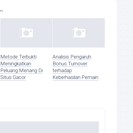
..
Metode Terbukti
Analisis Pengaruh
Meningkatkan
Bonus Turnover
Peluang Menang Di
terhadap
Situs Gacor
Keberhasilan Pemain