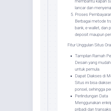
membantu kapan sa
lancar dan menyen
Proses Pembayara
Berbagai metode tra
bank, e-wallet, da
deposit maupun pen
Fitur Unggulan Situs Or
Tampilan Ramah P
Desain yang mudah
untuk pemula.
Dapat Diakses di M
Situs ini bisa diaks
ponsel, sehingga pe
Perlindungan Data
Menggunakan enkrip
pribadi dan transaks