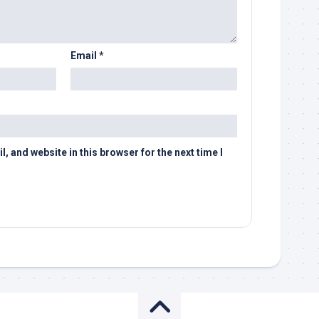
Email
*
 and website in this browser for the next time I