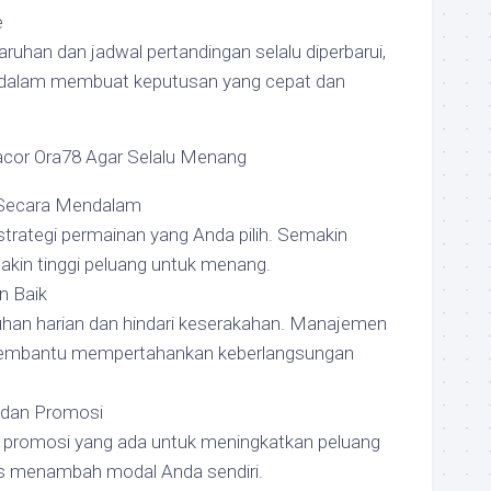
e
aruhan dan jadwal pertandingan selalu diperbarui,
alam membuat keputusan yang cepat dan
Gacor Ora78 Agar Selalu Menang
 Secara Mendalam
trategi permainan yang Anda pilih. Semakin
akin tinggi peluang untuk menang.
n Baik
uhan harian dan hindari keserakahan. Manajemen
membantu mempertahankan keberlangsungan
dan Promosi
promosi yang ada untuk meningkatkan peluang
s menambah modal Anda sendiri.