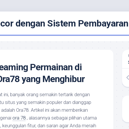
Gacor dengan Sistem Pembayara
treaming Permainan di
 Ora78 yang Menghibur
t ini, banyak orang semakin tertarik dengan
atu situs yang semakin populer dan dianggap
adalah Ora78. Artikel ini akan memberikan
ngenai
ora 78
, alasannya sebagai pilihan utama
 keunggulan fitur, dan saran agar Anda meraih